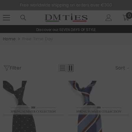
SKIP TO CONTENT
Free worldwide shipping on orders over €300
0
0
i
Discover our
SEVEN DAYS OF STYLE
Home
Free Time Day
Filter
Sort