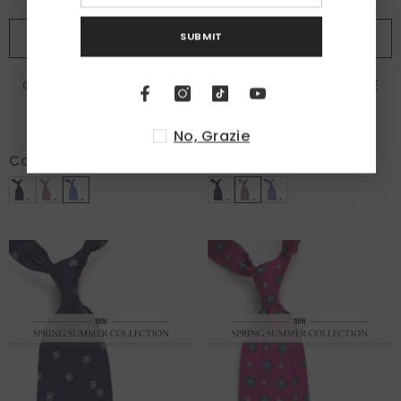
SUBMIT
ADD TO CART
ADD TO CART
Cravatta 3 pieghe BIRDIE
Cravatta 3 pieghe BIRDIE
seta\cotone celeste
seta\cotone cammello
€85,00
€85,00
No, Grazie
Color:
Celeste
Color:
Cammello