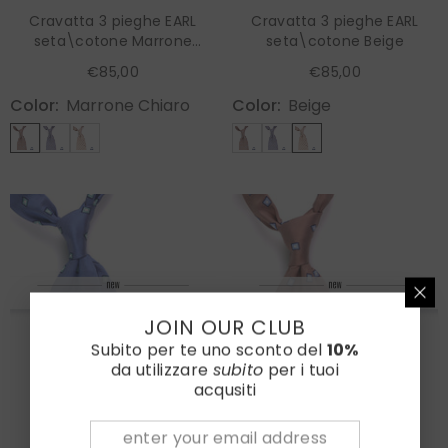
Cravatta 3 pieghe EARL
Cravatta 3 pieghe EARL
seta\cotone Marrone
seta\cotone Beige
chiaro
€85,00
€85,00
Color:
Marrone Chiaro
Color:
Beige
JOIN OUR CLUB
Subito per te uno sconto del
10%
da utilizzare
subito
per i tuoi
acqusiti