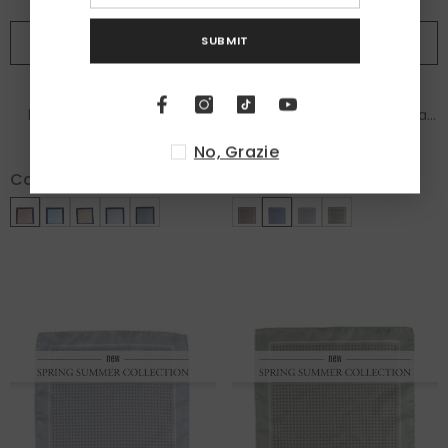
SUBMIT
ADD TO CART
ADD TO CART
Fazzoletto da taschino
Fazzoletto da taschino
beige in seta stampata
celeste in seta stampata
LEVRAM
KAREN
€40,00
€40,00
No, Grazie
Color:
Beige
Color:
Celeste