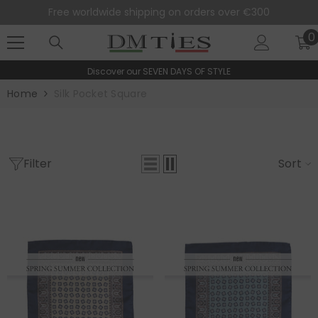
SKIP TO CONTENT
Free worldwide shipping on orders over €300
0
0
i
Discover our
SEVEN DAYS OF STYLE
Home
Silk Pocket Square
Filter
Sort