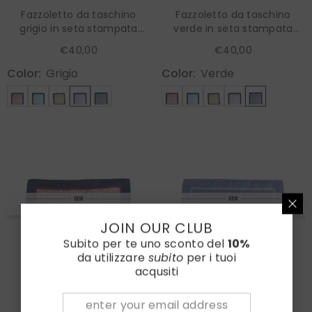
Fazzoletto da taschino
Fazzoletto da taschino
grigio in seta stampata
verde in seta stampata
LEVRAM
LEVRAM
€40,00
€40,00
Color:
Grigio
Color:
Verde
JOIN OUR CLUB
Subito per te uno sconto del
10%
da utilizzare
subito
per i tuoi
acqusiti