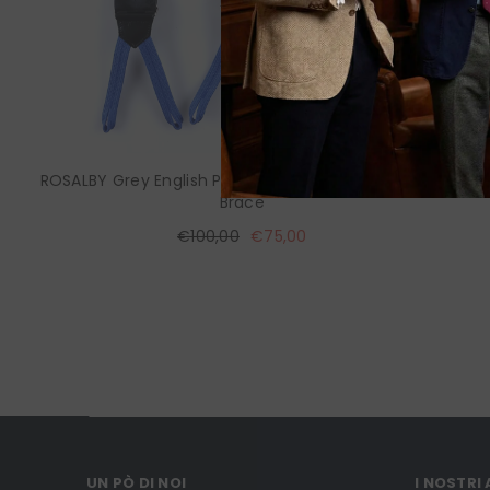
ROSALBY Grey English Printed Silk Clip & Lace Hybrid
Brace
€100,00
€75,00
UN PÒ DI NOI
I NOSTRI