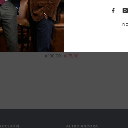
No
JAMES Black Pure Woven Silk Braces with Clips and Laces
€100,00
€75,00
 ACCESORI
ALTRO ANCORA