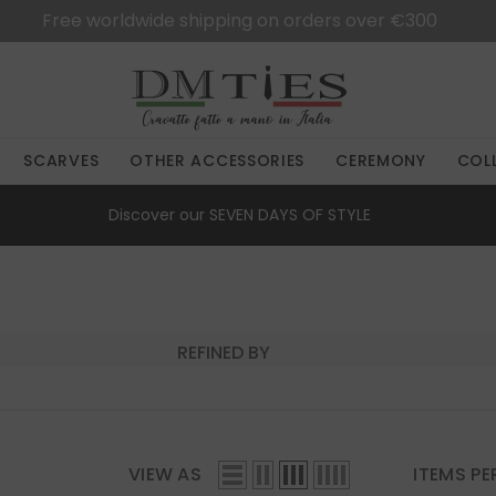
Free worldwide shipping on orders over €300
SCARVES
OTHER ACCESSORIES
CEREMONY
COL
Discover our
SEVEN DAYS OF STYLE
REFINED BY
VIEW AS
ITEMS PE