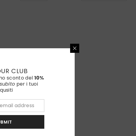
to old
OUR CLUB
uno sconto del
10%
subito
per i tuoi
qusiti
UBMIT