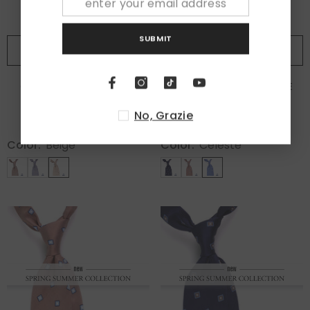
SUBMIT
ADD TO CART
ADD TO CART
Cravatta 3 pieghe EARL
Cravatta 3 pieghe BIRDIE
seta\cotone Beige
seta\cotone celeste
No, Grazie
€85,00
€85,00
Color:
Beige
Color:
Celeste