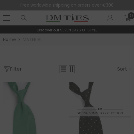
SKIP TO CONTENT
Free worldwide shipping on orders over €300
0
0
i
Discover our
SEVEN DAYS OF STYLE
Home
MATERIAL
Filter
Sort