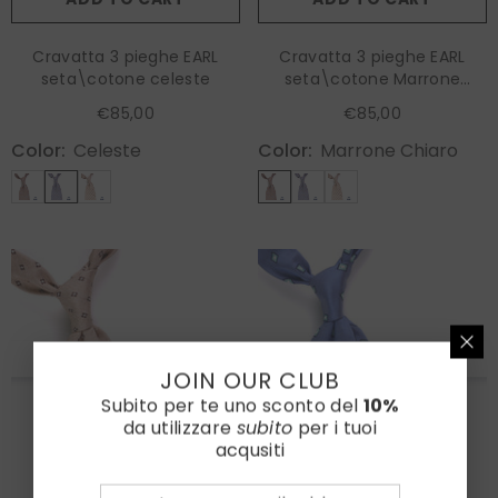
Cravatta 3 pieghe EARL
Cravatta 3 pieghe EARL
seta\cotone celeste
seta\cotone Marrone
chiaro
€85,00
€85,00
Color:
Celeste
Color:
Marrone Chiaro
JOIN OUR CLUB
Subito per te uno sconto del
10%
da utilizzare
subito
per i tuoi
acqusiti