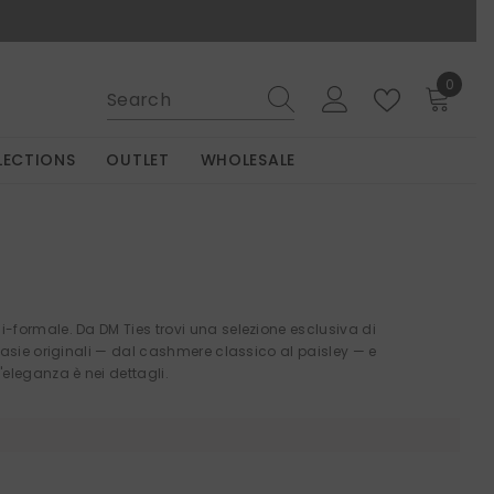
0
0
items
LECTIONS
OUTLET
WHOLESALE
mi-formale. Da DM Ties trovi una selezione esclusiva di
ntasie originali — dal cashmere classico al paisley — e
'eleganza è nei dettagli.