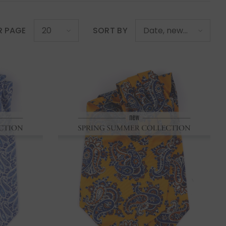
R PAGE
SORT BY
20
Date, new
to old