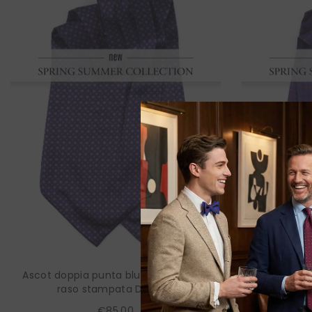
Ascot doppia punta blu scuro in seta
Ascot dopp
raso stampata DOMINK
s
€85,00