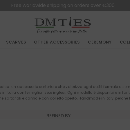
Free shipping in Italy for orders over €50
SCARVES
OTHER ACCESSORIES
CEREMONY
COL
assica: un accessorio sartoriale che valorizza ogni outfit formale o se
in Italia con le migliori sete inglesi. Ogni modello è disponibile in fa
 sartoriali e camicie con colletto aperto. Handmade in Italy, perché l
REFINED BY