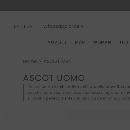
SKIP TO CONTENT
EN
EUR
Whatsapp
orders
IT
NOVELTY
MAN
WOMAN
TIES
EN
Home
ASCOT MEN
ASCOT UOMO
L'ascot uomo è l'alternativa raffinata alla cravatta cl
ascot in pura seta stampata, realizzati artigianalmente 
si abbina perfettamente con abiti da cerimonia, giacche