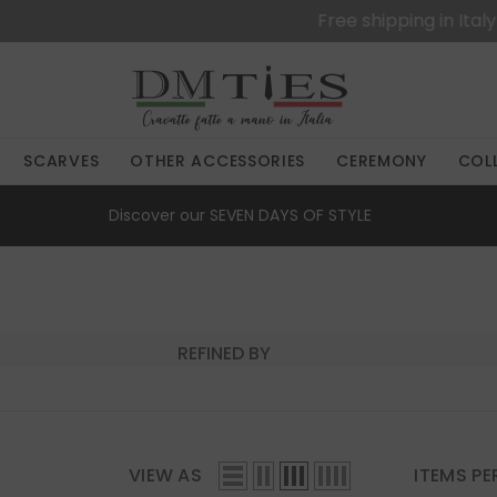
Free shipping in Italy for orders over €50
SCARVES
OTHER ACCESSORIES
CEREMONY
COL
Discover our
SEVEN DAYS OF STYLE
REFINED BY
VIEW AS
ITEMS PE