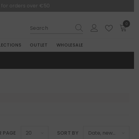
0
0
items
LECTIONS
OUTLET
WHOLESALE
R PAGE
SORT BY
20
Date, new