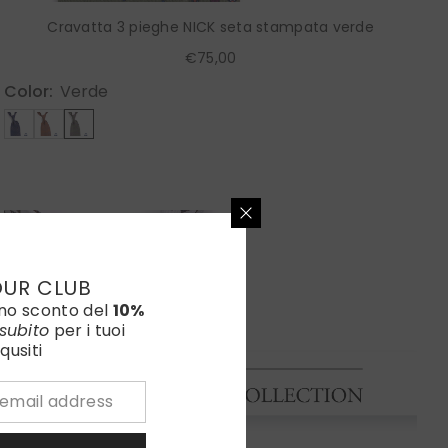
Cravatta 3 pieghe NICK seta stampata verde
€75,00
Color:
Verde
OUR CLUB
uno sconto del
10%
subito
per i tuoi
qusiti