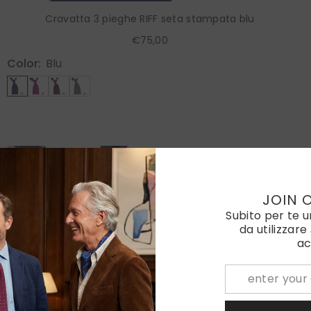
Cravatta 3 pieghe RIFF seta stampata blu
€75,00
Color:
Blu
JOIN 
Subito per te 
da utilizzare
ac