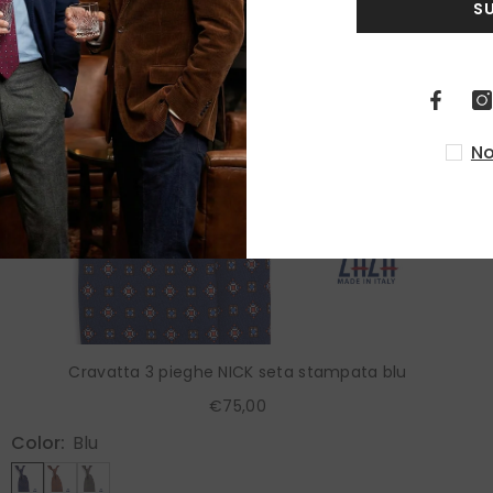
S
No
Cravatta 3 pieghe NICK seta stampata blu
€75,00
Color:
Blu