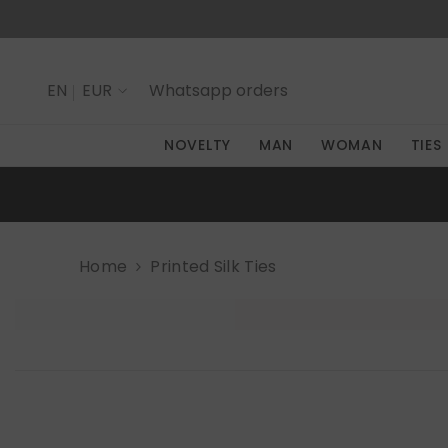
SKIP TO CONTENT
EN
EUR
Whatsapp
orders
IT
NOVELTY
MAN
WOMAN
TIES
EN
Home
Printed Silk Ties