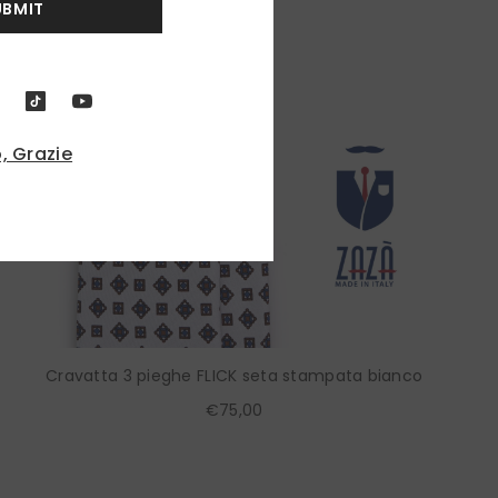
UBMIT
, Grazie
Cravatta 3 pieghe FLICK seta stampata bianco
€75,00