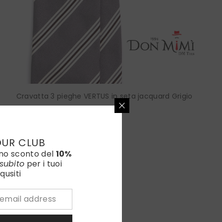
Cravatta 3 pieghe VERTUS in seta jacquard Grigio
€100,00
Color:
Grigio
OUR CLUB
uno sconto del
10%
subito
per i tuoi
qusiti