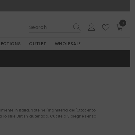
0
0
items
LECTIONS
OUTLET
WHOLESALE
lmente in Italia. Nate nell'Inghilterra dell'Ottocento
o stile British autentico. Cucite a 3 pieghe senza