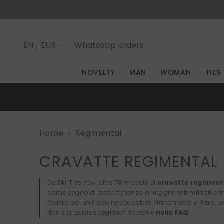
SKIP TO CONTENT
EN
EUR
Whatsapp
orders
IT
NOVELTY
MAN
WOMAN
TIES
EN
Home
Regimental
CRAVATTE REGIMENTAL
Da DM Ties trovi oltre 78 modelli di
cravatte regimen
come segno di appartenenza ai reggimenti militari brita
fodera per un nodo impeccabile. Handmade in Italy, con 
Non sai quale scegliere? Scoprilo
nelle FAQ
.