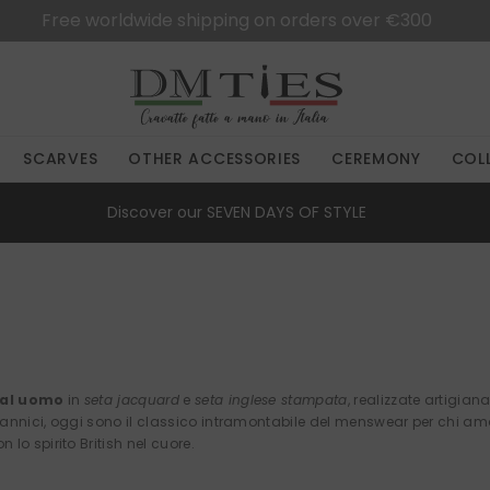
Free shipping in Italy for orders over €50
SCARVES
OTHER ACCESSORIES
CEREMONY
COL
Discover our
SEVEN DAYS OF STYLE
tal uomo
in
seta jacquard
e
seta inglese stampata
, realizzate artigiana
nnici, oggi sono il classico intramontabile del menswear per chi ama l
lo spirito British nel cuore.