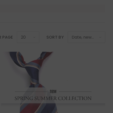
R PAGE
SORT BY
20
Date, new
to old