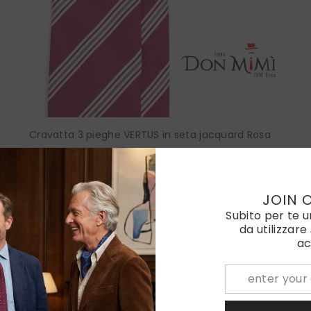
Cravatta 3 pieghe VERTUS in seta jacquard Rosa
€100,00
Color:
Rosa
JOIN 
Subito per te 
da utilizzare
ac