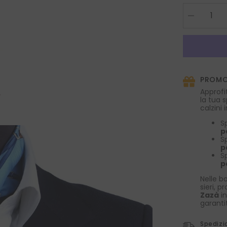
Diminuire
la
quantità
per
Twilly
celeste
in
seta
PROMO
stampata
REINS
Approfi
la tua 
calzini
S
p
S
p
S
p
Nelle bo
sieri, p
Zazà
in
garanti
Spedizi