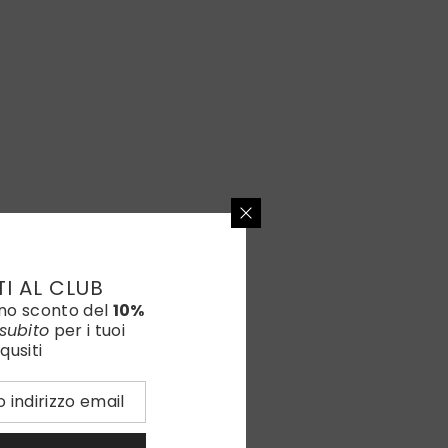
TI AL CLUB
uno sconto del
10%
subito
per i tuoi
qusiti