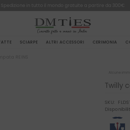
Spedizioni gratuite in Italia per ordini superiori a 50€
VATTE
SCIARPE
ALTRI ACCESSORI
CERIMONIA
C
ampata REINS
Alcune imma
Twilly 
SKU:
FLDS
Disponibili