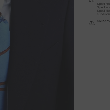
Spedizio
Spedizio
Spedizio
superior
Solitame