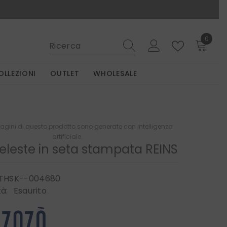
0
0
elemen
OLLEZIONI
OUTLET
WHOLESALE
gini di questo prodotto sono generate con intelligenza
artificiale.
celeste in seta stampata REINS
THSK--004680
tà:
Esaurito