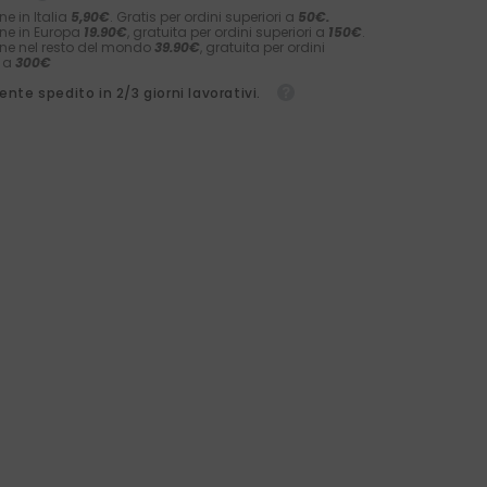
ne in Italia
5,90€
. Gratis per ordini superiori a
50€.
ne in Europa
19.90€
, gratuita per ordini superiori a
150€
.
ne nel resto del mondo
39.90€
, gratuita per ordini
i a
300€
nte spedito in 2/3 giorni lavorativi.