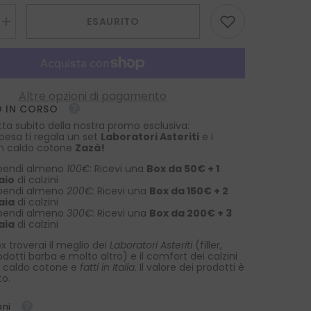
ESAURITO
Aumenta
la
quantità
per
Twilly
celeste
in
Altre opzioni di pagamento
seta
 IN CORSO
stampata
REINS
tta subito della nostra promo esclusiva:
spesa ti regala un set
Laboratori Asteriti
e i
 in caldo cotone
Zazà!
pendi almeno
100€
: Ricevi una
Box da 50€ + 1
aio
di calzini
pendi almeno
200€
: Ricevi una
Box da 150€ + 2
aia
di calzini
pendi almeno
300€
: Ricevi una
Box da 200€ + 3
aia
di calzini
x troverai il meglio dei
Laboratori Asteriti
(filler,
rodotti barba e molto altro) e il comfort dei calzini
 caldo cotone e
fatti in Italia
. Il valore dei prodotti è
to.
oni