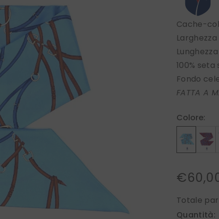
Cache-co
Larghezza
Lunghezza
100% seta
Fondo celes
FATTA A M
Colore:
€60,0
Totale par
Quantità: