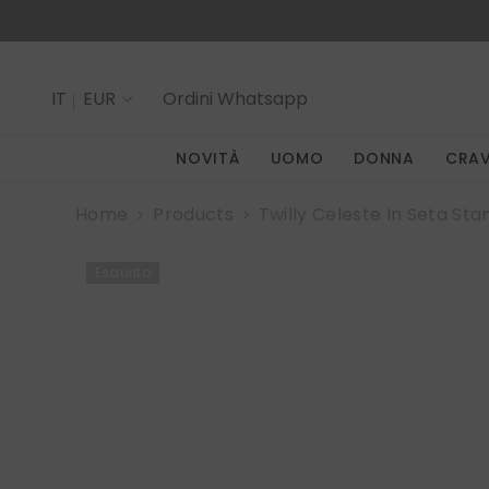
SALTA AL CONTENUTO
IT
EUR
Ordini
Whatsapp
IT
NOVITÀ
UOMO
DONNA
CRA
EN
Home
Products
Twilly Celeste In Seta St
Esaurito