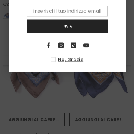
Colore:
Grigio
Colore:
Beige
INVIA
No, Grazie
AGGIUNGI AL CARRELLO
AGGIUNGI AL CARRELLO