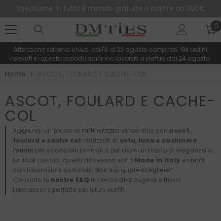
SALTA AL CONTENUTO
Spedizione in tutto il mondo gratuite a partire da 300€
0
0
e
Attenzione saremo chiusi dall'8 al 23 agosto compresi. Gli ordini
ricevuti in questo periodo saranno lavorati a partire dal 24 agosto.
Home
ASCOT, FOULARD E CACHE-COL
ASCOT, FOULARD E CACHE-
COL
Aggiungi un tocco di raffinatezza al tuo stile con
ascot,
foulard e cache col
realizzati in
seta, lana e cashmere
.
Perfetti per occasioni formali o per dare un tocco di eleganza a
un look casual, questi accessori sono
Made in Italy
e rifiniti
con lavorazioni sartoriali. Non sai quale scegliere?
Consulta le
nostre FAQ
in fondo alla pagina e trova
l'accessorio perfetto per il tuo outfit!