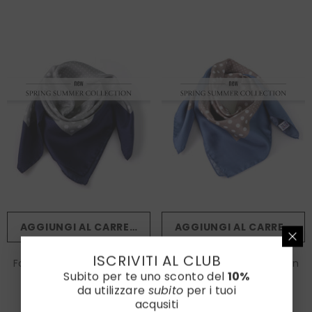
AGGIUNGI AL CARRELLO
AGGIUNGI AL CARRELLO
ISCRIVITI AL CLUB
Foulard MULTIBALL grigio in
Foulard MULTIBALL beige in
Subito per te uno sconto del
10%
seta stampata
seta stampata
da utilizzare
subito
per i tuoi
€90,00
€90,00
acqusiti