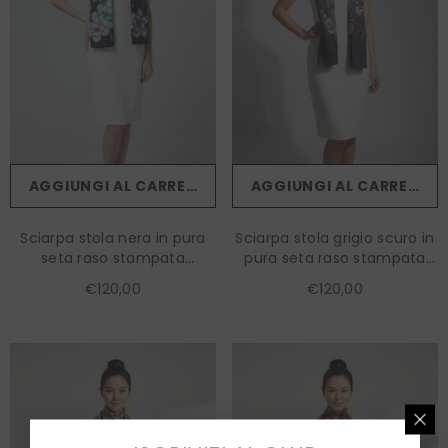
AGGIUNGI AL CARRELLO
AGGIUNGI AL CARRELLO
Sciarpa stola nera in pura
Sciarpa stola grigio scuro in
seta raso stampata
pura seta raso stampata
BARBERA
FRANCESCA
€120,00
€120,00