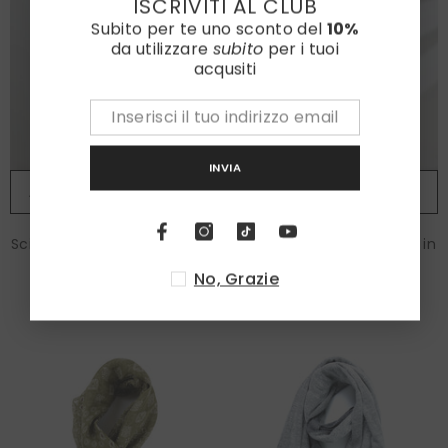
ISCRIVITI AL CLUB
Subito per te uno sconto del
10%
da utilizzare
subito
per i tuoi
acqusiti
INVIA
AGGIUNGI AL CARRELLO
AGGIUNGI AL CARRELLO
Sciarpa stola verde/beige in
Sciarpa stola beige/grigio in
pura seta stampata
pura seta stampata
No, Grazie
BERENIKE
BERENIKE
€120,00
€120,00