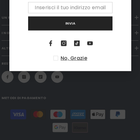
UN PÒ DI NOI
INVIA
I NOSTRI ACCESORI
ALTRO ANCORA
No, Grazie
RESTIAMO IN CONTATTO
METODI DI PAGAMENTO
Modalità
di
pagamento