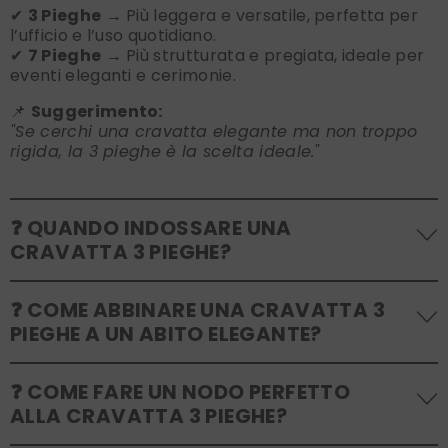
✔
3 Pieghe
→ Più leggera e versatile, perfetta per
l’ufficio e l’uso quotidiano.
✔
7 Pieghe
→ Più strutturata e pregiata, ideale per
eventi eleganti e cerimonie.
📌
Suggerimento:
"Se cerchi una cravatta elegante ma non troppo
rigida, la 3 pieghe è la scelta ideale."
❓ QUANDO INDOSSARE UNA
CRAVATTA 3 PIEGHE?
✔ Perfetta per
riunioni di lavoro
, meeting e
❓ COME ABBINARE UNA CRAVATTA 3
occasioni semi-formali.
PIEGHE A UN ABITO ELEGANTE?
✔ Adatta per
un look business classico e
sofisticato
.
✔ Ideale per eventi
serali o di gala
, con
✔
Abito blu scuro
→ Cravatta bordeaux o grigio
❓ COME FARE UN NODO PERFETTO
abbinamenti adeguati.
perla.
ALLA CRAVATTA 3 PIEGHE?
✔
Abito grigio chiaro
→ Cravatta blu navy o verde
📌
Suggerimento:
bosco.