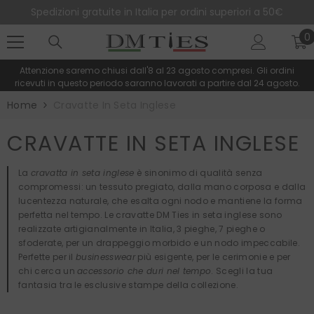
SALTA AL CONTENUTO
Spedizioni gratuite in Italia per ordini superiori a 50€
0
0
e
Attenzione saremo chiusi dall'8 al 23 agosto compresi. Gli ordini
ricevuti in questo periodo saranno lavorati a partire dal 24 agosto.
Home
Cravatte In Seta Inglese
CRAVATTE IN SETA INGLESE
La
cravatta in seta inglese
è sinonimo di qualità senza
compromessi: un tessuto pregiato, dalla mano corposa e dalla
lucentezza naturale, che esalta ogni nodo e mantiene la forma
perfetta nel tempo. Le cravatte DM Ties in seta inglese sono
realizzate artigianalmente in Italia, 3 pieghe, 7 pieghe o
sfoderate, per un drappeggio morbido e un nodo impeccabile.
Perfette per il
businesswear
più esigente, per le cerimonie e per
chi cerca un
accessorio che duri nel tempo
. Scegli la tua
fantasia tra le esclusive stampe della collezione.