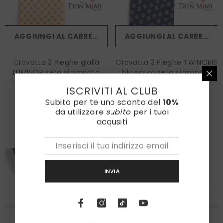
AGGIUNGI AL CARRELLO
AGGIUNGI AL CARRELLO
Cravatta 3 Pieghe gialla
Cravatta 3 Pieghe TWINORIS
LUMINOR seta stampata
blu scuro seta stampata
inglese
inglese
€100,00
€100,00
ISCRIVITI AL CLUB
Subito per te uno sconto del
10%
Colore:
Blu Scuro
da utilizzare
subito
per i tuoi
acqusiti
INVIA