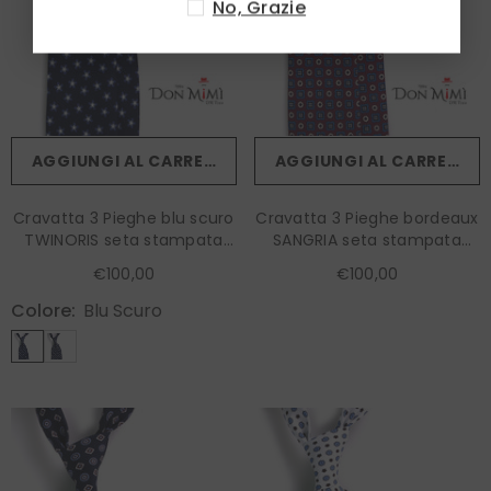
No, Grazie
AGGIUNGI AL CARRELLO
AGGIUNGI AL CARRELLO
Cravatta 3 Pieghe blu scuro
Cravatta 3 Pieghe bordeaux
TWINORIS seta stampata
SANGRIA seta stampata
inglese
inglese
€100,00
€100,00
Colore:
Blu Scuro