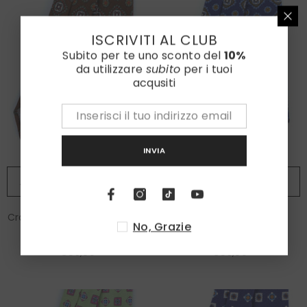
ISCRIVITI AL CLUB
Subito per te uno sconto del
10%
da utilizzare
subito
per i tuoi
acqusiti
INVIA
AGGIUNGI AL CARRELLO
AGGIUNGI AL CARRELLO
Cravatta marrone sartoriale
Cravatta blu sartoriale
No, Grazie
sfoderata MARIKA in
sfoderata MARIKA in
lino/seta
lino/seta
€85,00
€85,00