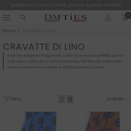
SALTA AL CONTENUTO
Spedizione in tutto il mondo gratuite a partire da 300€
0
0
e
Home
Cravatte Di Lino
CRAVATTE DI LINO
Fresche, leggere e traspiranti, sono l'accessorio perfetto per un
look estivo raffinato e contemporaneo. Perfette per cerimonie
diurne, matrimoni in estate e outfit business casual.
Filtro
Ordinare