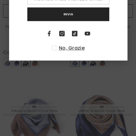
AGGIUNGI AL CARRELLO
AGGIUNGI AL CARRELLO
INVIA
Foulard MULTIBALL grigio in
Foulard MULTIBALL beige in
seta stampata
seta stampata
€90,00
€90,00
No, Grazie
Colore:
Grigio
Colore:
Beige