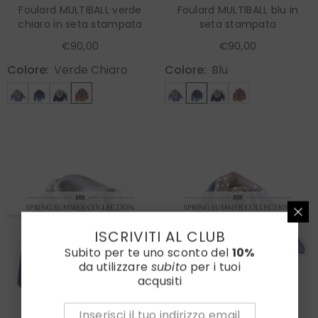
Foulard MULTIBALL verde
Foulard MULTIBALL blu in
chiaro in seta stampata
seta stampata
€90,00
€90,00
Colore:
Verde Chiaro
Colore:
Blu
ISCRIVITI AL CLUB
Subito per te uno sconto del
10%
da utilizzare
subito
per i tuoi
acqusiti