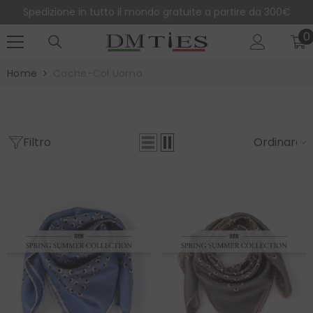
SALTA AL CONTENUTO
Spedizione in tutto il mondo gratuite a partire da 300€
0
0
e
Home
Cache-Col Uomo
Filtro
Ordinare