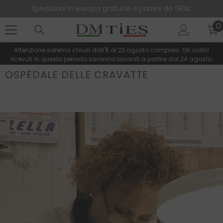
SALTA AL CONTENUTO
Spedizioni in europa gratuite a partire da 190€
0
0
e
Attenzione saremo chiusi dall'8 al 23 agosto compresi. Gli ordini
ricevuti in questo periodo saranno lavorati a partire dal 24 agosto.
OSPEDALE DELLE CRAVATTE