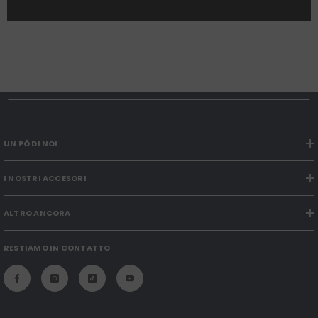
UN PÒ DI NOI
I NOSTRI ACCESORI
ALTRO ANCORA
RESTIAMO IN CONTATTO