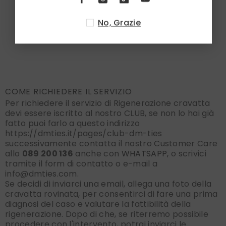
anima interna, il lavaggio e la riduzione della
lunghezza o della larghezza.
No, Grazie
COME RICHIEDERE IL SERVIZIO
Per richiedere il servizio di Rigenerazione cravatta
devi essere iscritto al nostro CLUB, se non lo hai già
fatto puoi farlo a questo indirizzo
https://dmties.it/pages/club-dm-ties
successivamente contatta il nostro Customer Care
allo
089 200 136
anche con
WHATSAPP,
o scrivici
tramite il form di contatto o e-mail a
info@dmties.com.
Se decidi di inviarci una email, allega una foto della
cravatta rovinata, per consentirci di fare una prima
diagnosi del caso e valutare la fattibilità della
rigenerazione. Dopo di che, se riterremo possibile
procedere con l'intervento, potrai inviarci le