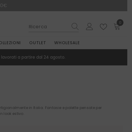
0
0
elemen
OLLEZIONI
OUTLET
WHOLESALE
lavorati a partire dal 24 agosto.
rtigianalmente in Italia. Fantasie e palette pensate per
n look estivo.