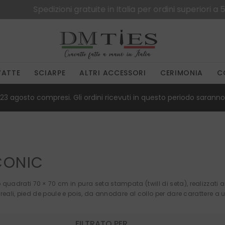
Spedizioni gratuite in Italia per ordini superiori a 50€
VATTE
SCIARPE
ALTRI ACCESSORI
CERIMONIA
C
23 agosto compresi. Gli ordini ricevuti in questo periodo saranno 
CONIC
quadrati 70 × 70 cm in pura seta stampata (twill di seta), realizzati a
eali, pied de poule e pois, da annodare al collo per dare carattere a u
FILTRATO PER