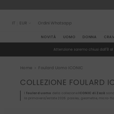
SALTA AL CONTENUTO
IT
EUR
Ordini
Whatsapp
IT
NOVITÀ
UOMO
DONNA
CRA
EN
Attenzione saremo chiusi dall'8 al 
Home
Foulard Uomo ICONIC
COLLEZIONE FOULARD I
I
foulard uomo
della collezione
ICONIC di Zazà
sono 
la primavera/estate 2026: paisley, geometrie, micro-flor