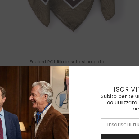
Foulard POL lilla in seta stampata
€90,00
Colore:
Lilla
ISCRIVI
Subito per te 
da utilizzare
ac