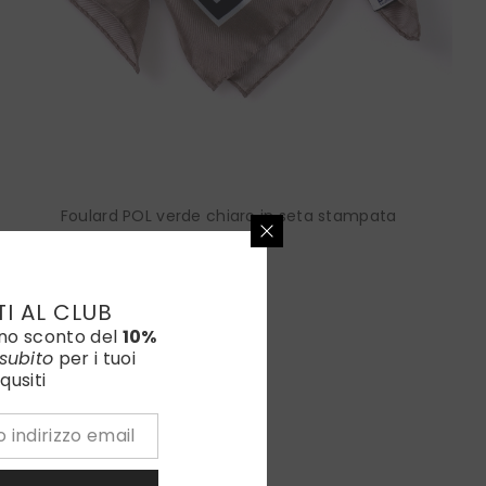
Foulard POL verde chiaro in seta stampata
€90,00
Colore:
Verde Chiaro
TI AL CLUB
uno sconto del
10%
subito
per i tuoi
qusiti