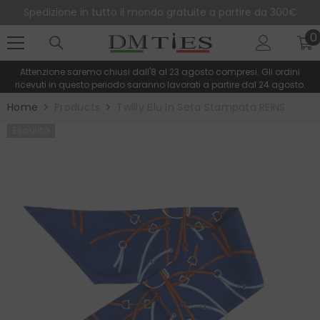
SALTA AL CONTENUTO
Spedizione in tutto il mondo gratuite a partire da 300€
0
0
e
Attenzione saremo chiusi dall'8 al 23 agosto compresi. Gli ordini
ricevuti in questo periodo saranno lavorati a partire dal 24 agosto.
Home
Products
Twilly Blu In Seta Stampata REINS
Esaurito