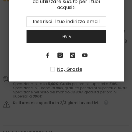
da utilizzare
subito
per i tuoi
Approfitta subito della nostra promo esclusiva:
acqusiti
la tua spesa ti regala un set
Laboratori Asteriti
e i
calzini in caldo cotone
Zazà!
Spendi almeno
100€
: Ricevi una
Box da 50€ + 1
paio
di calzini
Spendi almeno
200€
: Ricevi una
Box da 150€ + 2
paia
di calzini
INVIA
Spendi almeno
300€
: Ricevi una
Box da 200€ + 3
paia
di calzini
Nelle box troverai il meglio dei
Laboratori Asteriti
(filler,
sieri, prodotti barba e molto altro) e il comfort dei
calzini
Zazà
in caldo cotone e
fatti in Italia
. Il valore dei
No, Grazie
prodotti è garantito.
Spedizioni
Spedizione in Italia
5,90€
. Gratis per ordini superiori a
50€.
Spedizione in Europa
19.90€
, gratuita per ordini superiori a
150€
.
Spedizione nel resto del mondo
39.90€
, gratuita per ordini
superiori a
300€
Solitamente spedito in 2/3 giorni lavorativi.