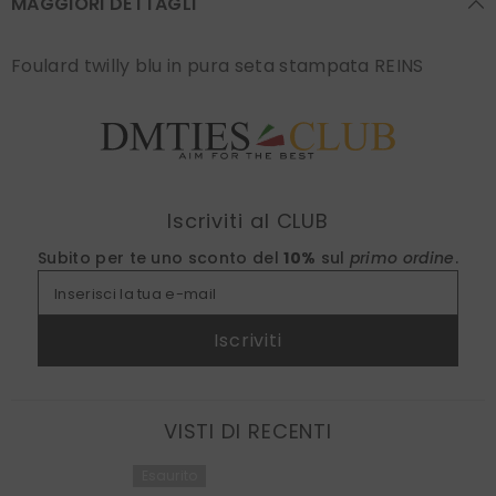
MAGGIORI DETTAGLI
Foulard twilly blu in pura seta stampata REINS
Find nearest
Iscriviti al CLUB
Subito per te uno sconto del
10%
sul
primo ordine
.
Inserisci la tua e-mail
Iscriviti
VISTI DI RECENTI
Esaurito