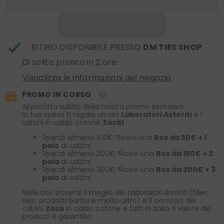
pura
pura
seta
seta
stampata
stampata
GERARDO
GERARDO
RITIRO DISPONIBILE PRESSO
DM TIES SHOP
Di solito pronto in 2 ore
Visualizza le informazioni del negozio
PROMO IN CORSO
Approfitta subito della nostra promo esclusiva:
la tua spesa ti regala un set
Laboratori Asteriti
e i
calzini in caldo cotone
Zazà!
Spendi almeno
100€
: Ricevi una
Box da 50€ + 1
paio
di calzini
Spendi almeno
200€
: Ricevi una
Box da 150€ + 2
paia
di calzini
Spendi almeno
300€
: Ricevi una
Box da 200€ + 3
paia
di calzini
Nelle box troverai il meglio dei
Laboratori Asteriti
(filler,
sieri, prodotti barba e molto altro) e il comfort dei
calzini
Zazà
in caldo cotone e
fatti in Italia
. Il valore dei
prodotti è garantito.