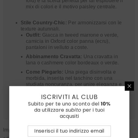
fold) è la scelta perfetta per far esplodere il
mix di colori e il motivo paisley centrale.
Stile Country-Chic:
Per armonizzarsi con le
texture autunnali.
Outfit:
Giacca in tweed marrone o verde,
camicia in Oxford color panna (ecru),
pantaloni in velluto a coste.
Abbinamento Cravatta:
Una cravatta in
lana o cashmere color bordeaux o verde.
Come Piegarlo:
Una piega disinvolta e
morbida, inserita nel taschino con una
studiata noncuranza, per unire eleganza e
rusticità.
ISCRIVITI AL CLUB
Subito per te uno sconto del
10%
da utilizzare
subito
per i tuoi
acqusiti
Impara le diverse pieghe del fazzoletto da taschino per