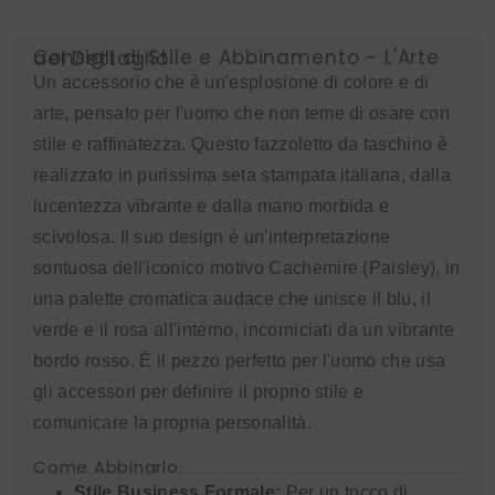
Consigli di Stile e Abbinamento - L'Arte del Dettaglio
Un accessorio che è un'esplosione di colore e di
arte, pensato per l'uomo che non teme di osare con
stile e raffinatezza. Questo fazzoletto da taschino è
realizzato in purissima seta stampata italiana, dalla
lucentezza vibrante e dalla mano morbida e
scivolosa. Il suo design è un'interpretazione
sontuosa dell'iconico motivo Cachemire (Paisley), in
una palette cromatica audace che unisce il blu, il
verde e il rosa all'interno, incorniciati da un vibrante
bordo rosso. È il pezzo perfetto per l'uomo che usa
gli accessori per definire il proprio stile e
comunicare la propria personalità.
Come Abbinarlo:
Stile Business Formale:
Per un tocco di