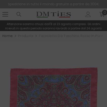
SALTA AL CONTENUTO
Spedizione in tutto il mondo gratuite a partire da 300€
0
0
e
Attenzione saremo chiusi dall'8 al 23 agosto compresi. Gli ordini
ricevuti in questo periodo saranno lavorati a partire dal 24 agosto.
Home
Products
Fazzoletto Da Taschino Rosso In Pura