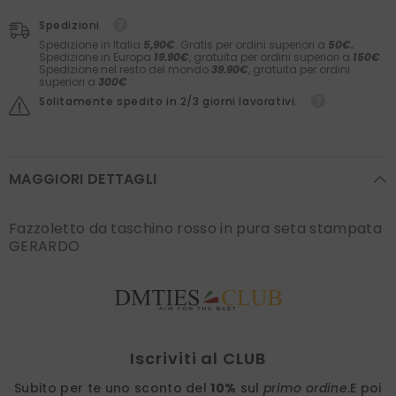
Spedizioni
Spedizione in Italia
5,90€
. Gratis per ordini superiori a
50€.
Spedizione in Europa
19.90€
, gratuita per ordini superiori a
150€
.
Spedizione nel resto del mondo
39.90€
, gratuita per ordini
superiori a
300€
Solitamente spedito in 2/3 giorni lavorativi.
MAGGIORI DETTAGLI
Fazzoletto da taschino rosso in pura seta stampata
GERARDO
Find nearest
Iscriviti al CLUB
Subito per te uno sconto del
10%
sul
primo ordine
.
E poi