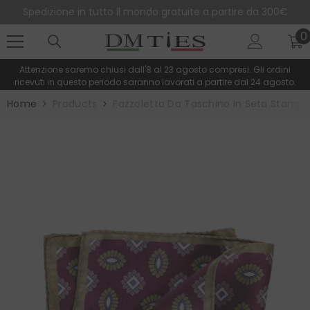
SALTA AL CONTENUTO
Spedizione in tutto il mondo gratuite a partire da 300€
0
0
e
Attenzione saremo chiusi dall'8 al 23 agosto compresi. Gli ordini
ricevuti in questo periodo saranno lavorati a partire dal 24 agosto.
Home
Products
Fazzoletto Da Taschino In Seta Stampa