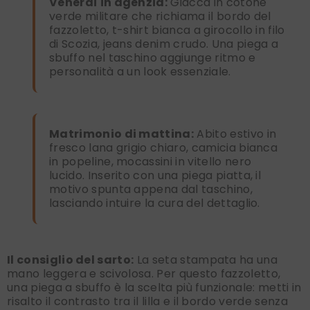
Venerdì in agenzia:
Giacca in cotone
verde militare che richiama il bordo del
fazzoletto, t-shirt bianca a girocollo in filo
di Scozia, jeans denim crudo. Una piega a
sbuffo nel taschino aggiunge ritmo e
personalità a un look essenziale.
Matrimonio di mattina:
Abito estivo in
fresco lana grigio chiaro, camicia bianca
in popeline, mocassini in vitello nero
lucido. Inserito con una piega piatta, il
motivo spunta appena dal taschino,
lasciando intuire la cura del dettaglio.
Il consiglio del sarto:
La seta stampata ha una
mano leggera e scivolosa. Per questo fazzoletto,
una piega a sbuffo è la scelta più funzionale: metti in
risalto il contrasto tra il lilla e il bordo verde senza