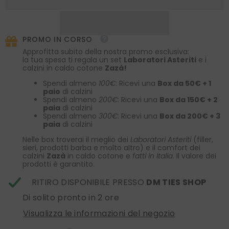
stampata
stampata
lilla
lilla
MASON
MASON
PROMO IN CORSO
Approfitta subito della nostra promo esclusiva:
la tua spesa ti regala un set
Laboratori Asteriti
e i
calzini in caldo cotone
Zazà!
Spendi almeno
100€
: Ricevi una
Box da 50€ + 1
paio
di calzini
Spendi almeno
200€
: Ricevi una
Box da 150€ + 2
paia
di calzini
Spendi almeno
300€
: Ricevi una
Box da 200€ + 3
paia
di calzini
Nelle box troverai il meglio dei
Laboratori Asteriti
(filler,
sieri, prodotti barba e molto altro) e il comfort dei
calzini
Zazà
in caldo cotone e
fatti in Italia
. Il valore dei
prodotti è garantito.
RITIRO DISPONIBILE PRESSO
DM TIES SHOP
Di solito pronto in 2 ore
Visualizza le informazioni del negozio