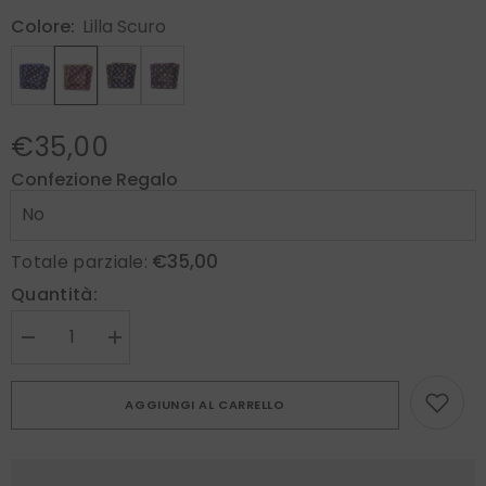
Colore:
Lilla Scuro
€35,00
Confezione Regalo
€35,00
Totale parziale:
Quantità:
Diminuire
Aumenta
la
la
quantità
quantità
per
per
AGGIUNGI AL CARRELLO
Fazzoletto
Fazzoletto
da
da
taschino
taschino
in
in
seta
seta