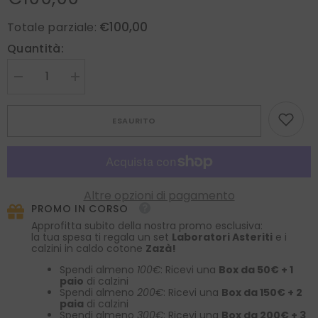
€100,00
Totale parziale:
Quantità:
Diminuire
Aumenta
la
la
quantità
quantità
per
per
ESAURITO
Cravatta
Cravatta
3
3
Pieghe
Pieghe
DEX
DEX
garza
garza
in
in
seta
seta
Altre opzioni di pagamento
Marrone
Marrone
PROMO IN CORSO
Chiaro
Chiaro
Approfitta subito della nostra promo esclusiva:
la tua spesa ti regala un set
Laboratori Asteriti
e i
calzini in caldo cotone
Zazà!
Spendi almeno
100€
: Ricevi una
Box da 50€ + 1
paio
di calzini
Spendi almeno
200€
: Ricevi una
Box da 150€ + 2
paia
di calzini
Spendi almeno
300€
: Ricevi una
Box da 200€ + 3