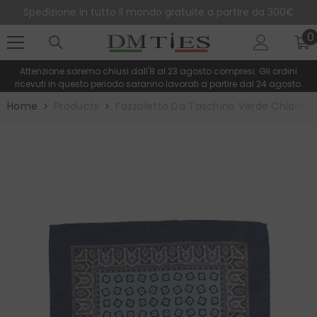
SALTA AL CONTENUTO
Spedizione in tutto il mondo gratuite a partire da 300€
0
0
e
Attenzione saremo chiusi dall'8 al 23 agosto compresi. Gli ordini
ricevuti in questo periodo saranno lavorati a partire dal 24 agosto.
Home
Products
Fazzoletto Da Taschino Verde Chiaro I