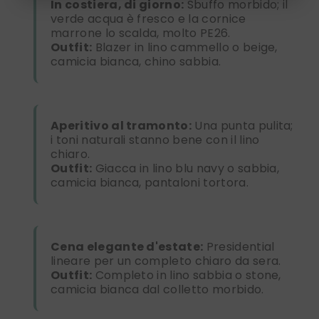
In costiera, di giorno:
Sbuffo morbido; il
verde acqua è fresco e la cornice
marrone lo scalda, molto PE26.
Outfit:
Blazer in lino cammello o beige,
camicia bianca, chino sabbia.
Aperitivo al tramonto:
Una punta pulita;
i toni naturali stanno bene con il lino
chiaro.
Outfit:
Giacca in lino blu navy o sabbia,
camicia bianca, pantaloni tortora.
Cena elegante d'estate:
Presidential
lineare per un completo chiaro da sera.
Outfit:
Completo in lino sabbia o stone,
camicia bianca dal colletto morbido.