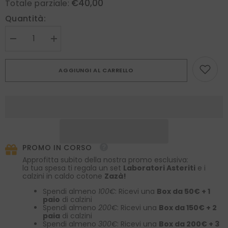
€40,00
Totale parziale:
Quantità:
Diminuire
Aumenta
la
la
quantità
quantità
per
per
AGGIUNGI AL CARRELLO
Fazzoletto
Fazzoletto
da
da
taschino
taschino
verde
verde
chiaro
chiaro
in
in
seta
seta
stampata
stampata
RILEY
RILEY
PROMO IN CORSO
Approfitta subito della nostra promo esclusiva:
la tua spesa ti regala un set
Laboratori Asteriti
e i
calzini in caldo cotone
Zazà!
Spendi almeno
100€
: Ricevi una
Box da 50€ + 1
paio
di calzini
Spendi almeno
200€
: Ricevi una
Box da 150€ + 2
paia
di calzini
Spendi almeno
300€
: Ricevi una
Box da 200€ + 3