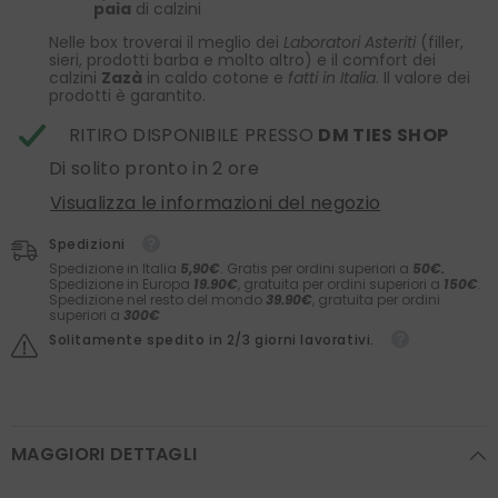
paia
di calzini
Nelle box troverai il meglio dei
Laboratori Asteriti
(filler,
sieri, prodotti barba e molto altro) e il comfort dei
calzini
Zazà
in caldo cotone e
fatti in Italia
. Il valore dei
prodotti è garantito.
RITIRO DISPONIBILE PRESSO
DM TIES SHOP
Di solito pronto in 2 ore
Visualizza le informazioni del negozio
Spedizioni
Spedizione in Italia
5,90€
. Gratis per ordini superiori a
50€.
Spedizione in Europa
19.90€
, gratuita per ordini superiori a
150€
.
Spedizione nel resto del mondo
39.90€
, gratuita per ordini
superiori a
300€
Solitamente spedito in 2/3 giorni lavorativi.
MAGGIORI DETTAGLI