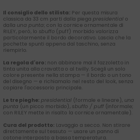
Il consiglio dello stilista:
Per questa misura
classica da 33 cm parti dalla piega
presidential
o
dalla
una punta
; con la cornice ornamentale di
RILEY, però, lo
sbuffo
(puff) morbido valorizza
particolarmente il bordo decorativo. Lascia che la
pochette spunti appena dal taschino, senza
riempirlo.
La regola d'oro:
non abbinare mai il fazzoletto in
tinta unita alla cravatta o al twilly. Scegli un solo
colore presente nella stampa — il bordo o un tono
del disegno — e richiamalo nel resto del look, senza
copiare l'accessorio principale.
Le tre pieghe:
presidential
(formale e lineare),
una
punta
(un picco morbido),
sbuffo / puff
(informale;
con RILEY mette in risalto la cornice ornamentale).
Cura del prodotto:
Lavaggio a secco. Non stirare
direttamente sul tessuto — usare un panno di
cotone interposto a bassa temperatura.