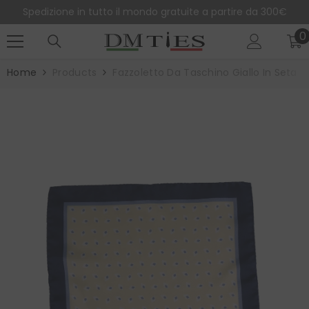
SALTA AL CONTENUTO
Spedizione in tutto il mondo gratuite a partire da 300€
0
0
e
Home
Products
Fazzoletto Da Taschino Giallo In Seta