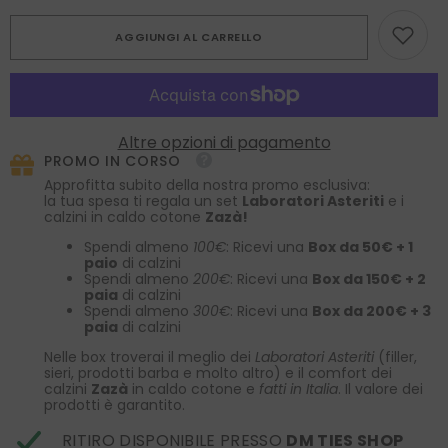
quantità
quantità
per
per
AGGIUNGI AL CARRELLO
Fazzoletto
Fazzoletto
da
da
taschino
taschino
giallo
giallo
in
in
seta
seta
stampata
stampata
Altre opzioni di pagamento
LEVRAM
LEVRAM
PROMO IN CORSO
Approfitta subito della nostra promo esclusiva:
la tua spesa ti regala un set
Laboratori Asteriti
e i
calzini in caldo cotone
Zazà!
Spendi almeno
100€
: Ricevi una
Box da 50€ + 1
paio
di calzini
Spendi almeno
200€
: Ricevi una
Box da 150€ + 2
paia
di calzini
Spendi almeno
300€
: Ricevi una
Box da 200€ + 3
paia
di calzini
Nelle box troverai il meglio dei
Laboratori Asteriti
(filler,
sieri, prodotti barba e molto altro) e il comfort dei
calzini
Zazà
in caldo cotone e
fatti in Italia
. Il valore dei
prodotti è garantito.
RITIRO DISPONIBILE PRESSO
DM TIES SHOP