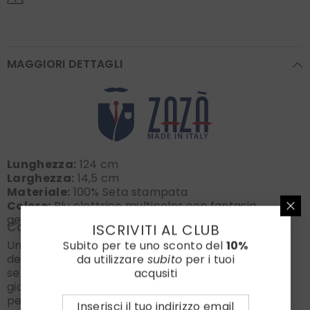
MAGGIORI DETTAGLI
Lunghezza:
124 cm
Larghezza:
14,5 cm
Materiale:
100% Seta stampata
Colore:
Blu elettrico multicolor con fantasia
geometrica Dottie
Consigli di Stile e Abbinamento
ISCRIVITI AL CLUB
Subito per te uno sconto del
10%
Un'esplosione di grinta e dinamismo per l'armadio
da utilizzare
subito
per i tuoi
della donna moderna. Questo twilly Zazà in pura
acqusiti
seta stampata è il dettaglio definitivo per chi ama
giocare con i trend e mostrare la propria
personalità. Il suo fondo blu elettrico vibrante,