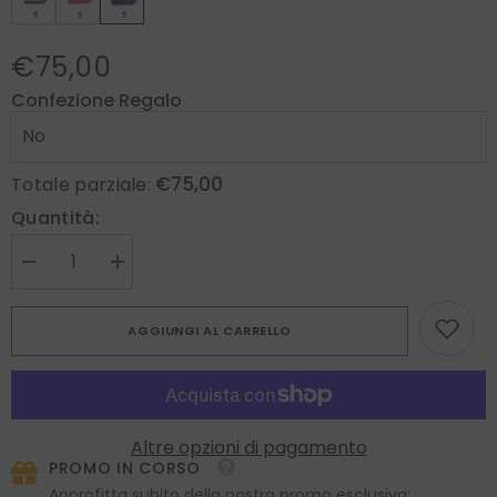
€75,00
Confezione Regalo
€75,00
Totale parziale:
Quantità:
Diminuire
Aumenta
la
la
quantità
quantità
per
per
AGGIUNGI AL CARRELLO
Twilly
Twilly
blu
blu
elettrico
elettrico
in
in
seta
seta
stampata
stampata
DOTTIE
DOTTIE
Altre opzioni di pagamento
PROMO IN CORSO
Approfitta subito della nostra promo esclusiva: