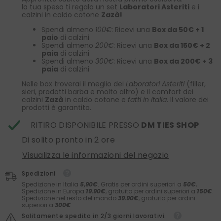
la tua spesa ti regala un set
Laboratori Asteriti
e i
calzini in caldo cotone
Zazà!
Spendi almeno
100€
: Ricevi una
Box da 50€ + 1
paio
di calzini
Spendi almeno
200€
: Ricevi una
Box da 150€ + 2
paia
di calzini
Spendi almeno
300€
: Ricevi una
Box da 200€ + 3
paia
di calzini
Nelle box troverai il meglio dei
Laboratori Asteriti
(filler,
sieri, prodotti barba e molto altro) e il comfort dei
calzini
Zazà
in caldo cotone e
fatti in Italia
. Il valore dei
prodotti è garantito.
RITIRO DISPONIBILE PRESSO
DM TIES SHOP
Di solito pronto in 2 ore
Visualizza le informazioni del negozio
Spedizioni
Spedizione in Italia
5,90€
. Gratis per ordini superiori a
50€.
Spedizione in Europa
19.90€
, gratuita per ordini superiori a
150€
.
Spedizione nel resto del mondo
39.90€
, gratuita per ordini
superiori a
300€
Solitamente spedito in 2/3 giorni lavorativi.