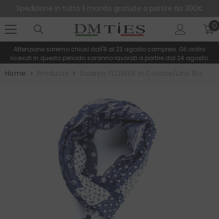
SALTA AL CONTENUTO
Spedizione in tutto il mondo gratuite a partire da 300€
0
0
e
Attenzione saremo chiusi dall'8 al 23 agosto compresi. Gli ordini
ricevuti in questo periodo saranno lavorati a partire dal 24 agosto.
Home
Products
Sciarpa FLOWER In Cotone/lino Blu