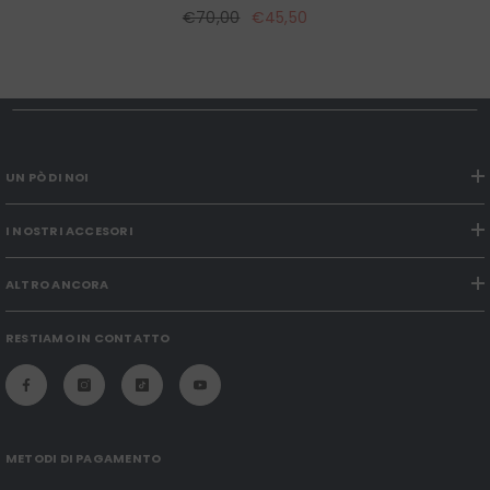
€70,00
€45,50
UN PÒ DI NOI
I NOSTRI ACCESORI
ALTRO ANCORA
RESTIAMO IN CONTATTO
METODI DI PAGAMENTO