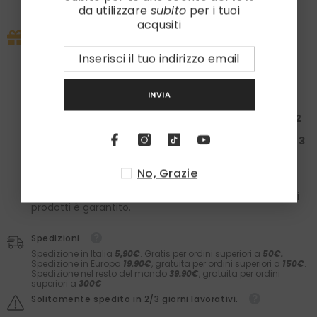
da utilizzare
subito
per i tuoi
Visualizza le informazioni del negozio
acqusiti
PROMO IN CORSO
Approfitta subito della nostra promo esclusiva:
la tua spesa ti regala un set
Laboratori Asteriti
e i
calzini in caldo cotone
Zazà!
Spendi almeno
100€
: Ricevi una
Box da 50€ + 1
INVIA
paio
di calzini
Spendi almeno
200€
: Ricevi una
Box da 150€ + 2
paia
di calzini
Spendi almeno
300€
: Ricevi una
Box da 200€ + 3
paia
di calzini
No, Grazie
Nelle box troverai il meglio dei
Laboratori Asteriti
(filler,
sieri, prodotti barba e molto altro) e il comfort dei
calzini
Zazà
in caldo cotone e
fatti in Italia
. Il valore dei
prodotti è garantito.
Spedizioni
Spedizione in Italia
5,90€
. Gratis per ordini superiori a
50€.
Spedizione in Europa
19.90€
, gratuita per ordini superiori a
150€
.
Spedizione nel resto del mondo
39.90€
, gratuita per ordini
superiori a
300€
Solitamente spedito in 2/3 giorni lavorativi.