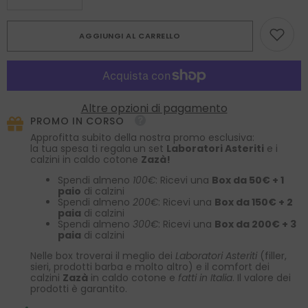
la
la
quantità
quantità
per
per
AGGIUNGI AL CARRELLO
foulard
foulard
twilly
twilly
NOIR
NOIR
in
in
seta
seta
stampata
stampata
grigio
grigio
Altre opzioni di pagamento
PROMO IN CORSO
Approfitta subito della nostra promo esclusiva:
la tua spesa ti regala un set
Laboratori Asteriti
e i
calzini in caldo cotone
Zazà!
Spendi almeno
100€
: Ricevi una
Box da 50€ + 1
paio
di calzini
Spendi almeno
200€
: Ricevi una
Box da 150€ + 2
paia
di calzini
Spendi almeno
300€
: Ricevi una
Box da 200€ + 3
paia
di calzini
Nelle box troverai il meglio dei
Laboratori Asteriti
(filler,
sieri, prodotti barba e molto altro) e il comfort dei
calzini
Zazà
in caldo cotone e
fatti in Italia
. Il valore dei
prodotti è garantito.