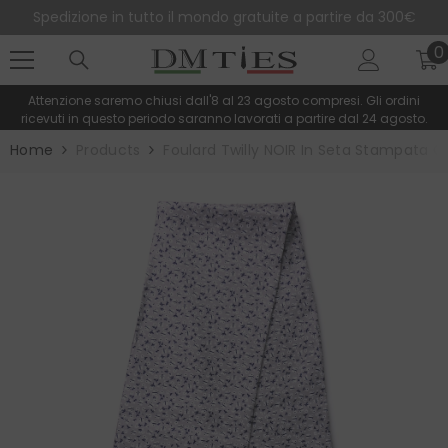
SALTA AL CONTENUTO
ire da 300€
Spedizioni gratuite in Italia per ordini superior
0
0
e
Attenzione saremo chiusi dall'8 al 23 agosto compresi. Gli ordini
ricevuti in questo periodo saranno lavorati a partire dal 24 agosto.
Home
Products
Foulard Twilly NOIR In Seta Stampata Gr