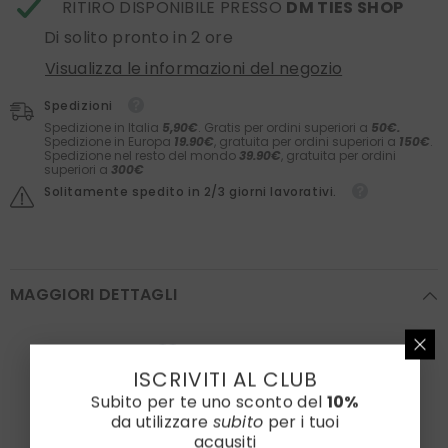
RITIRO DISPONIBILE PRESSO
DM TIES SHOP
Di solito pronto in 2 ore
Visualizza le informazioni del negozio
Spedizioni
Spedizione in Italia
5,90€
. Gratis per ordini superiori a
50€.
Spedizione in Europa
19.90€
, gratuita per ordini superiori a
150€
.
Spedizione nel resto del mondo
39.90€
, gratuita per ordini
superiori a
300€
Solitamente spedito in 2/3 giorni lavorativi.
MAGGIORI DETTAGLI
ISCRIVITI AL CLUB
Subito per te uno sconto del
10%
da utilizzare
subito
per i tuoi
acqusiti