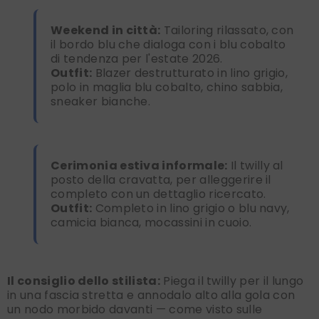
Weekend in città:
Tailoring rilassato, con
il bordo blu che dialoga con i blu cobalto
di tendenza per l'estate 2026.
Outfit:
Blazer destrutturato in lino grigio,
polo in maglia blu cobalto, chino sabbia,
sneaker bianche.
Cerimonia estiva informale:
Il twilly al
posto della cravatta, per alleggerire il
completo con un dettaglio ricercato.
Outfit:
Completo in lino grigio o blu navy,
camicia bianca, mocassini in cuoio.
Il consiglio dello stilista:
Piega il twilly per il lungo
in una fascia stretta e annodalo alto alla gola con
un nodo morbido davanti — come visto sulle