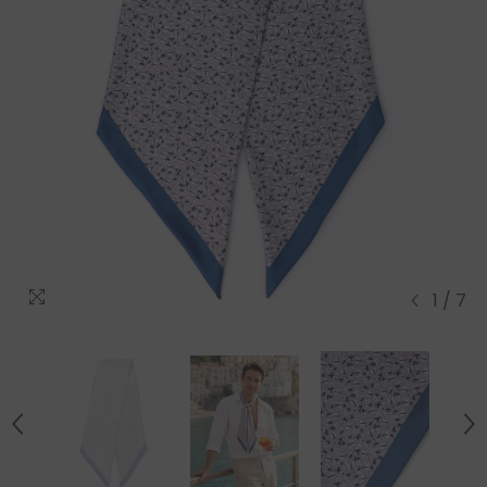
1
/
7