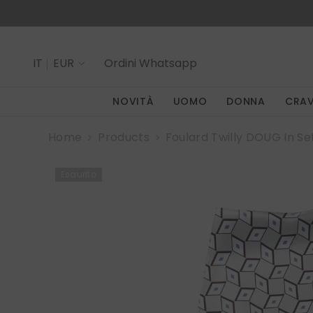
SALTA AL CONTENUTO
Spedizione in tutto il mondo gra
IT
EUR
Ordini
Whatsapp
IT
NOVITÀ
UOMO
DONNA
CRA
EN
Home
Products
Foulard Twilly DOUG In S
Esaurito