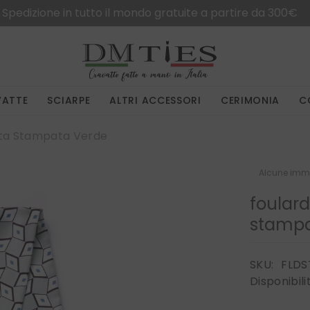
tuite a partire da 300€
VATTE
SCIARPE
ALTRI ACCESSORI
CERIMONIA
C
eta Stampata Verde
Alcune imma
foulard
stampa
SKU:
FLDS
Disponibili