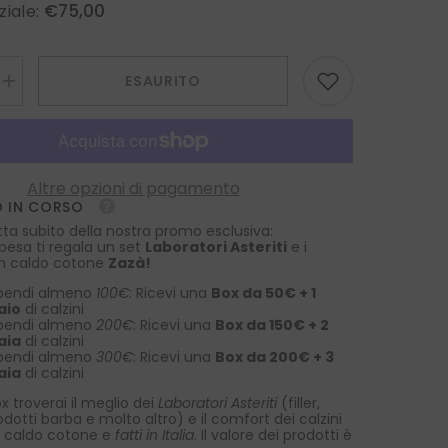
€75,00
ziale:
ESAURITO
Aumenta
la
quantità
per
foulard
twilly
DOUG
Altre opzioni di pagamento
in
 IN CORSO
seta
stampata
tta subito della nostra promo esclusiva:
verde
spesa ti regala un set
Laboratori Asteriti
e i
 in caldo cotone
Zazà!
pendi almeno
100€
: Ricevi una
Box da 50€ + 1
aio
di calzini
pendi almeno
200€
: Ricevi una
Box da 150€ + 2
aia
di calzini
pendi almeno
300€
: Ricevi una
Box da 200€ + 3
aia
di calzini
x troverai il meglio dei
Laboratori Asteriti
(filler,
rodotti barba e molto altro) e il comfort dei calzini
 caldo cotone e
fatti in Italia
. Il valore dei prodotti è