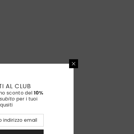
TI AL CLUB
uno sconto del
10%
subito
per i tuoi
qusiti