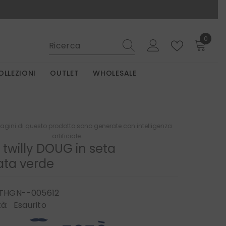
0
0
elemen
OLLEZIONI
OUTLET
WHOLESALE
gini di questo prodotto sono generate con intelligenza
artificiale.
 twilly DOUG in seta
ta verde
THGN--005612
tà:
Esaurito