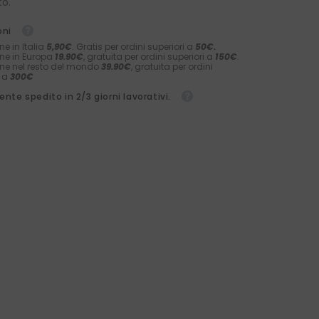
to.
oni
ne in Italia
5,90€
. Gratis per ordini superiori a
50€.
ne in Europa
19.90€
, gratuita per ordini superiori a
150€
.
ne nel resto del mondo
39.90€
, gratuita per ordini
i a
300€
nte spedito in 2/3 giorni lavorativi.