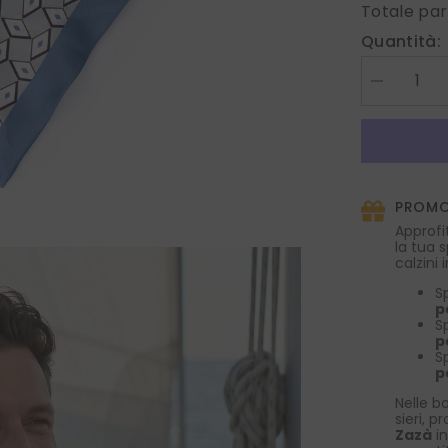
Totale par
Quantità:
Diminuire
la
quantità
per
foulard
twilly
DOUG
in
PROMO
seta
stampata
Approfi
verde
la tua 
calzini
S
p
S
p
S
p
Nelle bo
sieri, p
Zazà
in