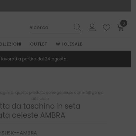
Spedizioni in europa gratuite a partire da 190€
0
0
elemen
OLLEZIONI
OUTLET
WHOLESALE
lavorati a partire dal 24 agosto.
gini di questo prodotto sono generate con intelligenza
artificiale.
tto da taschino in seta
ta celeste AMBRA
HSHSK--AMBRA