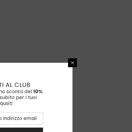
TI AL CLUB
uno sconto del
10%
subito
per i tuoi
qusiti