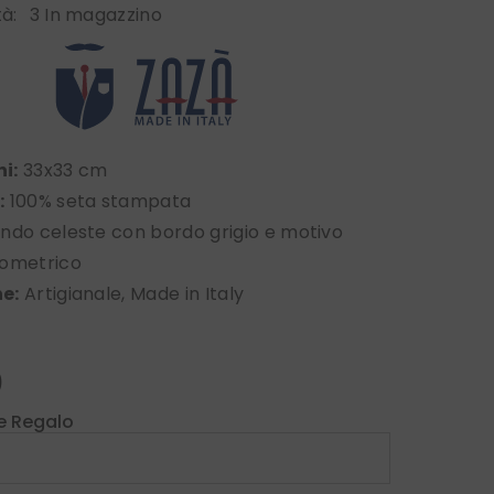
tà:
3 In magazzino
i:
33x33 cm
:
100% seta stampata
ndo celeste con bordo grigio e motivo
eometrico
e:
Artigianale, Made in Italy
0
e Regalo