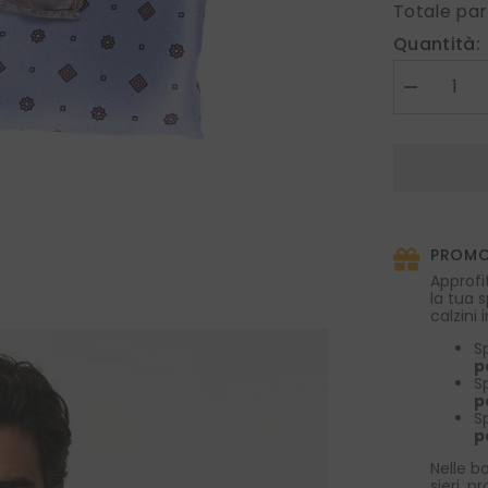
Totale par
Quantità:
Diminuire
la
quantità
per
Fazzoletto
da
taschino
in
seta
stampata
PROMO
celeste
AMBRA
Approfi
la tua 
calzini
S
p
S
p
S
p
Nelle bo
sieri, p