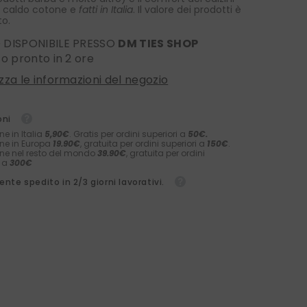
 caldo cotone e
fatti in Italia
. Il valore dei prodotti è
to.
O DISPONIBILE PRESSO
DM TIES SHOP
ito pronto in 2 ore
izza le informazioni del negozio
oni
ne in Italia
5,90€
. Gratis per ordini superiori a
50€.
ne in Europa
19.90€
, gratuita per ordini superiori a
150€
.
ne nel resto del mondo
39.90€
, gratuita per ordini
i a
300€
nte spedito in 2/3 giorni lavorativi.