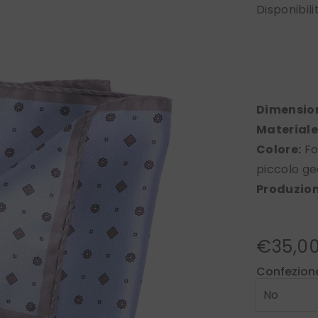
Disponibili
Dimension
Materiale
Colore:
Fo
piccolo g
Produzion
€35,0
Confezion