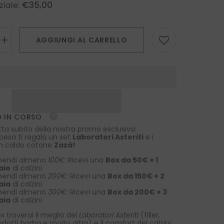
€35,00
ziale:
AGGIUNGI AL CARRELLO
Aumenta
la
quantità
per
Fazzoletto
da
taschino
in
seta
stampata
 IN CORSO
celeste
AMBRA
tta subito della nostra promo esclusiva:
spesa ti regala un set
Laboratori Asteriti
e i
 in caldo cotone
Zazà!
pendi almeno
100€
: Ricevi una
Box da 50€ + 1
aio
di calzini
pendi almeno
200€
: Ricevi una
Box da 150€ + 2
aia
di calzini
pendi almeno
300€
: Ricevi una
Box da 200€ + 3
aia
di calzini
x troverai il meglio dei
Laboratori Asteriti
(filler,
rodotti barba e molto altro) e il comfort dei calzini