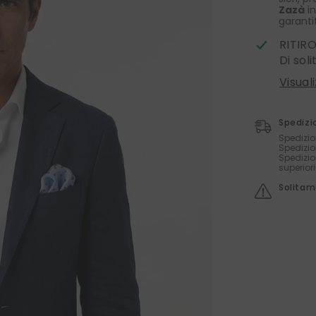
Zazà
in
garanti
RITIR
Di sol
Visual
Spedizi
Spedizio
Spedizio
Spedizio
superior
Solitame