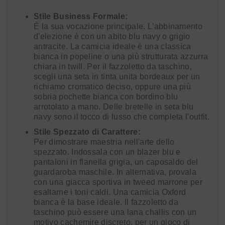
Stile Business Formale:
È la sua vocazione principale. L'abbinamento
d'elezione è con un abito blu navy o grigio
antracite. La camicia ideale è una classica
bianca in popeline o una più strutturata azzurra
chiara in twill. Per il fazzoletto da taschino,
scegli una seta in tinta unita bordeaux per un
richiamo cromatico deciso, oppure una più
sobria pochette bianca con bordino blu
arrotolato a mano. Delle bretelle in seta blu
navy sono il tocco di lusso che completa l'outfit.
Stile Spezzato di Carattere:
Per dimostrare maestria nell'arte dello
spezzato. Indossala con un blazer blu e
pantaloni in flanella grigia, un caposaldo del
guardaroba maschile. In alternativa, provala
con una giacca sportiva in tweed marrone per
esaltarne i toni caldi. Una camicia Oxford
bianca è la base ideale. Il fazzoletto da
taschino può essere una lana challis con un
motivo cachemire discreto, per un gioco di