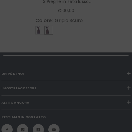
3 Pieghe in seta lusso
stampata
€100,00
Colore:
Grigio Scuro
UN PÒ DI NOI
I NOSTRI ACCESORI
ALTRO ANCORA
RESTIAMO IN CONTATTO