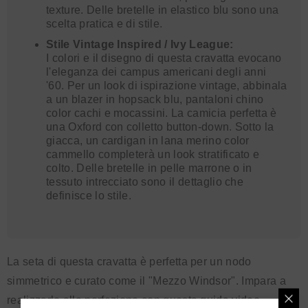
texture. Delle bretelle in elastico blu sono una
scelta pratica e di stile.
Stile Vintage Inspired / Ivy League:
I colori e il disegno di questa cravatta evocano
l'eleganza dei campus americani degli anni
'60. Per un look di ispirazione vintage, abbinala
a un blazer in hopsack blu, pantaloni chino
color cachi e mocassini. La camicia perfetta è
una Oxford con colletto button-down. Sotto la
giacca, un cardigan in lana merino color
cammello completerà un look stratificato e
colto. Delle bretelle in pelle marrone o in
tessuto intrecciato sono il dettaglio che
definisce lo stile.
La seta di questa cravatta è perfetta per un nodo
simmetrico e curato come il "Mezzo Windsor". Impara a
realizzarlo alla perfezione con questa
guida video
.