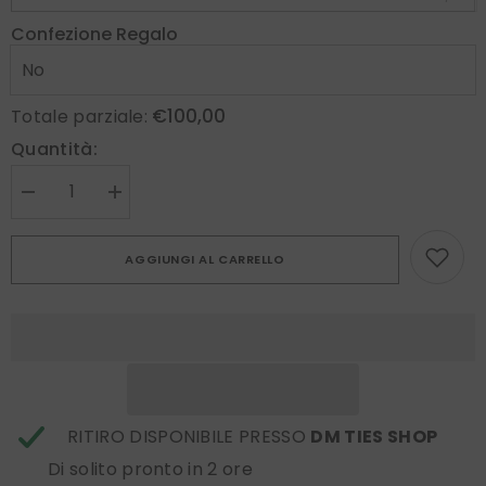
Confezione Regalo
€100,00
Totale parziale:
Quantità:
Diminuire
Aumenta
la
la
quantità
quantità
per
per
AGGIUNGI AL CARRELLO
Cravatta
Cravatta
grigio
grigio
scuro
scuro
MASSY
MASSY
3
3
Pieghe
Pieghe
in
in
seta
seta
lusso
lusso
stampata
stampata
RITIRO DISPONIBILE PRESSO
DM TIES SHOP
Di solito pronto in 2 ore