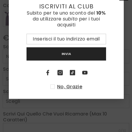
Colore:
Grigio Scuro
ISCRIVITI AL CLUB
Subito per te uno sconto del
10%
da utilizzare
subito
per i tuoi
acqusiti
€100,00
Scegli La Versione SLIM
INVIA
Scegli Il Ricamo
No, Grazie
Scegli Il Colore Ricamo
Scrivi Qui Quello Che Vuoi Ricamare (max 10
Caratteri)
0/10