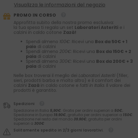
Visualizza le informazioni del negozio
PROMO IN CORSO
Approfitta subito della nostra promo esclusiva:
la tua spesa ti regala un set
Laboratori Asteriti
e i
calzini in caldo cotone
Zazà!
Spendi almeno
100€
: Ricevi una
Box da 50€ + 1
paio
di calzini
Spendi almeno
200€
: Ricevi una
Box da 150€ + 2
paia
di calzini
Spendi almeno
300€
: Ricevi una
Box da 200€ + 3
paia
di calzini
Nelle box troverai il meglio dei
Laboratori Asteriti
(filler,
sieri, prodotti barba e molto altro) e il comfort dei
calzini
Zazà
in caldo cotone e
fatti in Italia
. Il valore dei
prodotti è garantito.
Spedizioni
Spedizione in Italia
5,90€
. Gratis per ordini superiori a
50€.
Spedizione in Europa
19.90€
, gratuita per ordini superiori a
150€
.
Spedizione nel resto del mondo
39.90€
, gratuita per ordini
superiori a
300€
Solitamente spedito in 2/3 giorni lavorativi.