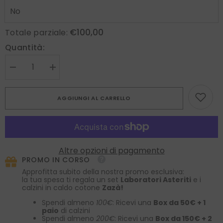
€100,00
Totale parziale:
Quantità:
Diminuire
Aumenta
la
la
quantità
quantità
per
per
AGGIUNGI AL CARRELLO
Cravatta
Cravatta
blu
blu
3
3
Pieghe
Pieghe
SEGUGIO
SEGUGIO
in
in
lana
lana
Altre opzioni di pagamento
challis
challis
PROMO IN CORSO
stampata
stampata
inglese
inglese
Approfitta subito della nostra promo esclusiva:
la tua spesa ti regala un set
Laboratori Asteriti
e i
calzini in caldo cotone
Zazà!
Spendi almeno
100€
: Ricevi una
Box da 50€ + 1
paio
di calzini
Spendi almeno
200€
: Ricevi una
Box da 150€ + 2