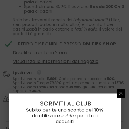
paia
di calzini
Spendi almeno
300€
: Ricevi una
Box da 200€ + 3
paia
di calzini
Nelle box troverai il meglio dei
Laboratori Asteriti
(filler,
sieri, prodotti barba e molto altro) e il comfort dei
calzini
Zazà
in caldo cotone e
fatti in Italia
. Il valore dei
prodotti è garantito.
RITIRO DISPONIBILE PRESSO
DM TIES SHOP
Di solito pronto in 2 ore
Visualizza le informazioni del negozio
Spedizioni
Spedizione in Italia
5,90€
. Gratis per ordini superiori a
50€.
Spedizione in Europa
19.90€
, gratuita per ordini superiori a
150€
.
Spedizione nel resto del mondo
39.90€
, gratuita per ordini
superiori a
300€
Solitamente spedito in 2/3 giorni lavorativi.
ISCRIVITI AL CLUB
Subito per te uno sconto del
10%
da utilizzare
subito
per i tuoi
acqusiti
MAGGIORI DETTAGLI