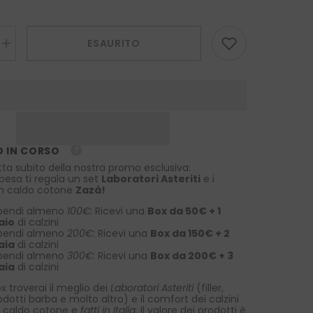
ESAURITO
Aumenta
la
quantità
per
Cravatta
a
maglia
MACCA
Nero
 IN CORSO
tta subito della nostra promo esclusiva:
spesa ti regala un set
Laboratori Asteriti
e i
 in caldo cotone
Zazà!
pendi almeno
100€
: Ricevi una
Box da 50€ + 1
aio
di calzini
pendi almeno
200€
: Ricevi una
Box da 150€ + 2
aia
di calzini
pendi almeno
300€
: Ricevi una
Box da 200€ + 3
aia
di calzini
x troverai il meglio dei
Laboratori Asteriti
(filler,
rodotti barba e molto altro) e il comfort dei calzini
 caldo cotone e
fatti in Italia
. Il valore dei prodotti è