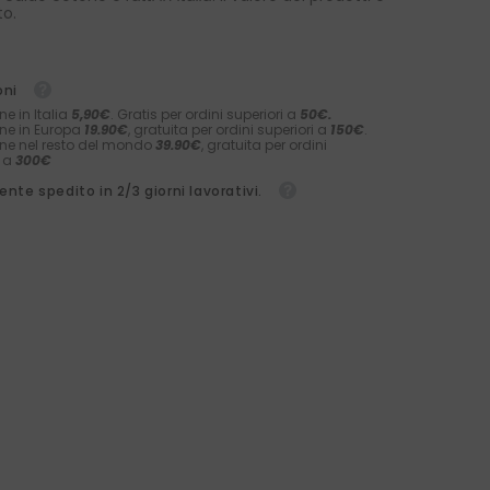
to.
oni
ne in Italia
5,90€
. Gratis per ordini superiori a
50€.
ne in Europa
19.90€
, gratuita per ordini superiori a
150€
.
ne nel resto del mondo
39.90€
, gratuita per ordini
i a
300€
nte spedito in 2/3 giorni lavorativi.