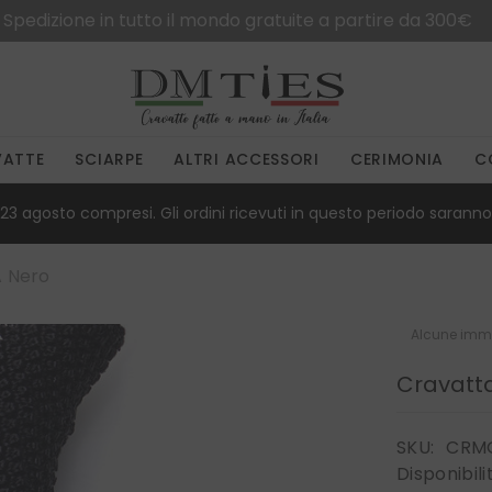
Spedizione in tutto il mondo gratuite a partire da 300€
VATTE
SCIARPE
ALTRI ACCESSORI
CERIMONIA
C
23 agosto compresi. Gli ordini ricevuti in questo periodo saranno 
 Nero
Alcune imma
Cravatt
SKU:
CRM
Disponibili