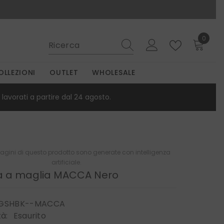
0
0
elemen
OLLEZIONI
OUTLET
WHOLESALE
lavorati a partire dal 24 agosto.
gini di questo prodotto sono generate con intelligenza
artificiale.
a a maglia MACCA Nero
GSHBK--MACCA
tà:
Esaurito