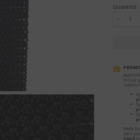
Quantità:
Diminuire
la
quantità
per
Cravatta
a
maglia
MACCA
Nero
PROMO
Approfi
la tua 
calzini
S
p
S
p
S
p
Nelle bo
sieri, p
Zazà
in