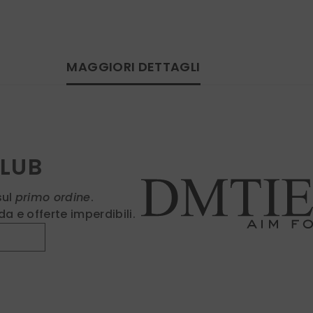
MAGGIORI DETTAGLI
CLUB
sul
primo ordine
.
a e offerte imperdibili.
Fin