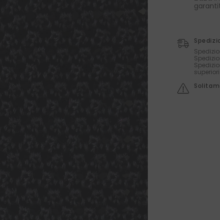
garanti
Spedizi
Spedizio
Spedizio
Spedizio
superior
Solitame