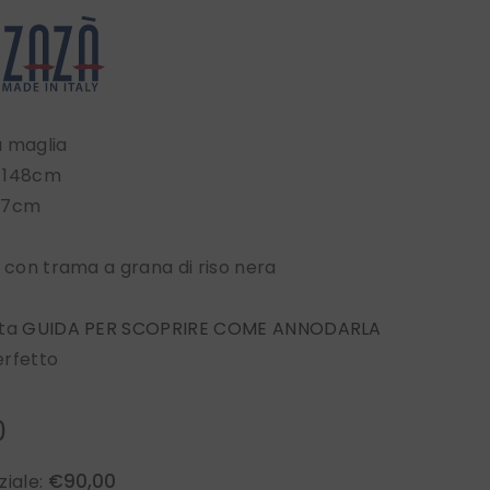
a maglia
 148cm
 7cm
a con trama a grana di riso nera
sta
GUIDA PER SCOPRIRE COME ANNODARLA
erfetto
0
€90,00
ziale: