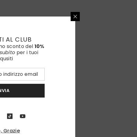
TI AL CLUB
uno sconto del
10%
subito
per i tuoi
qusiti
NVIA
, Grazie