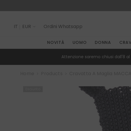
SALTA AL CONTENUTO
IT
EUR
Ordini
Whatsapp
IT
NOVITÀ
UOMO
DONNA
CRA
EN
Attenzione saremo chiusi dall'8 al 
Home
Products
Cravatta A Maglia MACCA
Esaurito