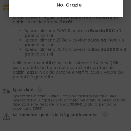
No, Grazie
PROMO IN CORSO
Approfitta subito della nostra promo esclusiva:
la tua spesa ti regala un set
Laboratori Asteriti
e i
calzini in caldo cotone
Zazà!
Spendi almeno
100€
: Ricevi una
Box da 50€ + 1
paio
di calzini
Spendi almeno
200€
: Ricevi una
Box da 150€ + 2
paia
di calzini
Spendi almeno
300€
: Ricevi una
Box da 200€ + 3
paia
di calzini
Nelle box troverai il meglio dei
Laboratori Asteriti
(filler,
sieri, prodotti barba e molto altro) e il comfort dei
calzini
Zazà
in caldo cotone e
fatti in Italia
. Il valore dei
prodotti è garantito.
Spedizioni
Spedizione in Italia
5,90€
. Gratis per ordini superiori a
50€.
Spedizione in Europa
19.90€
, gratuita per ordini superiori a
150€
.
Spedizione nel resto del mondo
39.90€
, gratuita per ordini
superiori a
300€
Solitamente spedito in 2/3 giorni lavorativi.