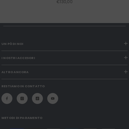
€130,00
UN PÒ DI NOI
I NOSTRI ACCESORI
ALTRO ANCORA
RESTIAMO IN CONTATTO
METODI DI PAGAMENTO
Modalità