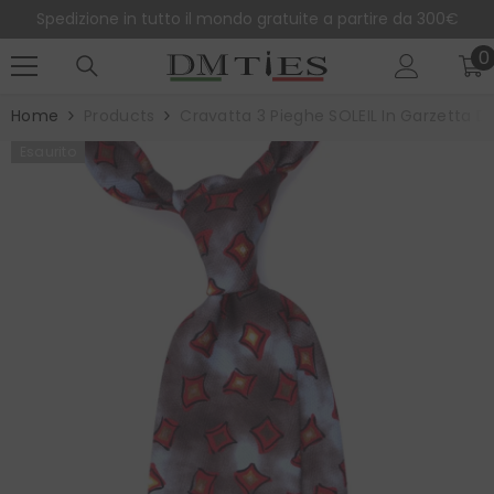
SALTA AL CONTENUTO
Spedizione in tutto il mondo gratuite a partire da 300€
0
0
e
Home
Products
Cravatta 3 Pieghe SOLEIL In Garzetta D
Esaurito