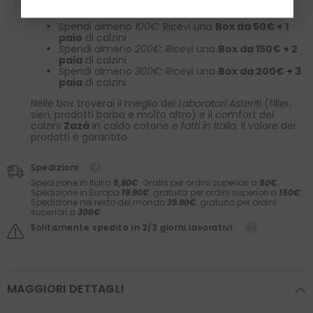
calzini in caldo cotone
Zazà!
Spendi almeno
100€
: Ricevi una
Box da 50€ + 1
paio
di calzini
Spendi almeno
200€
: Ricevi una
Box da 150€ + 2
paia
di calzini
Spendi almeno
300€
: Ricevi una
Box da 200€ + 3
paia
di calzini
Nelle box troverai il meglio dei
Laboratori Asteriti
(filler,
sieri, prodotti barba e molto altro) e il comfort dei
calzini
Zazà
in caldo cotone e
fatti in Italia
. Il valore dei
prodotti è garantito.
Spedizioni
Spedizione in Italia
5,90€
. Gratis per ordini superiori a
50€.
Spedizione in Europa
19.90€
, gratuita per ordini superiori a
150€
.
Spedizione nel resto del mondo
39.90€
, gratuita per ordini
superiori a
300€
Solitamente spedito in 2/3 giorni lavorativi.
MAGGIORI DETTAGLI