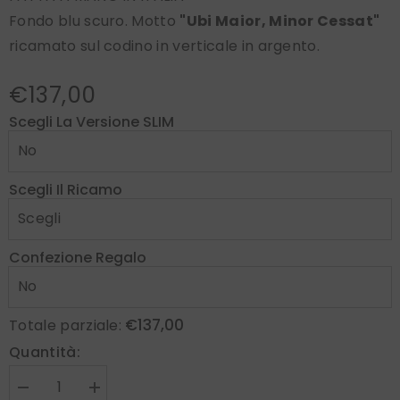
Fondo blu scuro. Motto
"Ubi Maior, Minor Cessat"
ricamato sul codino in verticale in argento.
€137,00
Scegli La Versione SLIM
Scegli Il Ricamo
Confezione Regalo
€137,00
Totale parziale:
Quantità:
Diminuire
Aumenta