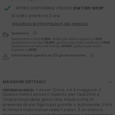
RITIRO DISPONIBILE PRESSO
DM TIES SHOP
Di solito pronto in 2 ore
Visualizza le informazioni del negozio
Spedizioni
Spedizione in Italia
5,90€
. Gratis per ordini superiori a
50€.
Spedizione in Europa
19.90€
, gratuita per ordini superiori a
150€
.
Spedizione nel resto del mondo
39.90€
, gratuita per ordini
superiori a
300€
Solitamente spedito in 2/3 giorni lavorativi.
MAGGIORI DETTAGLI
Ubi Maior, Minor Cessat (Dove c'è il maggiore, il minore cessa)
Questo motto evoca il rispetto per l'autorità e
l'importanza della gerarchia. Implica che, in
presenza di una figura più grande o autorevole, chi è
di minore importanza cede il passo. È un invito a
riconoscere il valore della grandezza e ad aspirare a