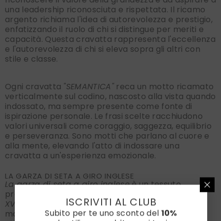
una leadership riconosciuta e rispettata. Il ricamo
argento richiama l'idea di autorevolezza e prestigio,
enfatizzando il ruolo di chi si distingue per meriti e
capacità. Questa cravatta rappresenta l'eccellenza
e l'autorevolezza di chi si eleva sopra gli altri con
stile e classe.
Ogni cravatta
"SEMANTICA"
reca un motto ricamato
verticalmente sul codino, nascosto alla vista quando
indossato, ma sempre presente come fonte di
ispirazione personale. Le frasi scelte racchiudono
valori universali come coraggio, saggezza, equilibrio
e perseveranza. Sono motti che parlano al cuore e
alla mente, elevando l'atto di indossare una
cravatta a un'esperienza emozionale.
LA GARZA DI SETA A GIRO INGLESE
La garza di seta a giro inglese
è un tessuto
pregiato con una storia affascinante, risalente al
ISCRIVITI AL CLUB
XVIII secolo
, quando veniva utilizzato nelle
Subito per te uno sconto del
10%
manifatture europee per realizzare accessori