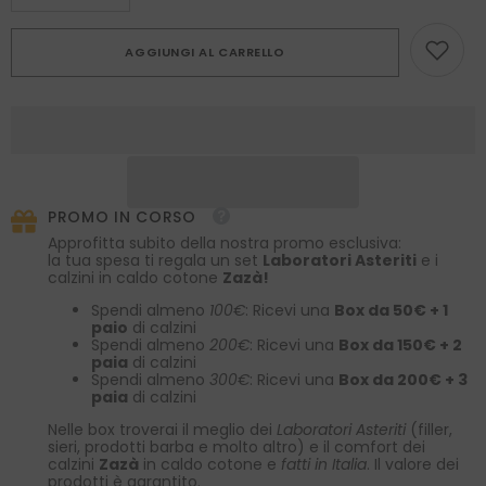
la
la
quantità
quantità
per
per
AGGIUNGI AL CARRELLO
Cravatta
Cravatta
3
3
Pieghe
Pieghe
SEMANTICA
SEMANTICA
in
in
garza
garza
di
di
seta
seta
Blu
Blu
Scuro
Scuro
PROMO IN CORSO
Ubi
Ubi
Maior
Maior
Approfitta subito della nostra promo esclusiva:
Minor
Minor
la tua spesa ti regala un set
Laboratori Asteriti
e i
Cessat
Cessat
calzini in caldo cotone
Zazà!
Spendi almeno
100€
: Ricevi una
Box da 50€ + 1
paio
di calzini
Spendi almeno
200€
: Ricevi una
Box da 150€ + 2
paia
di calzini
Spendi almeno
300€
: Ricevi una
Box da 200€ + 3
paia
di calzini
Nelle box troverai il meglio dei
Laboratori Asteriti
(filler,
sieri, prodotti barba e molto altro) e il comfort dei
calzini
Zazà
in caldo cotone e
fatti in Italia
. Il valore dei
prodotti è garantito.