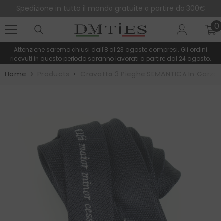
SALTA AL CONTENUTO
Spedizione in tutto il mondo gratuite a partire da 300€
0
0
e
Attenzione saremo chiusi dall'8 al 23 agosto compresi. Gli ordini
ricevuti in questo periodo saranno lavorati a partire dal 24 agosto.
Home
Products
Cravatta 3 Pieghe SEMANTICA In Garza D