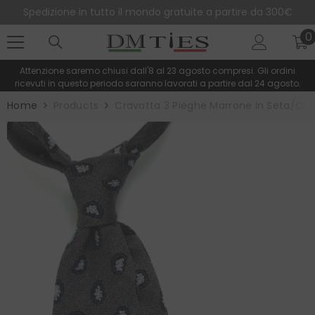
SALTA AL CONTENUTO
Spedizione in tutto il mondo gratuite a partire da 300€
0
0
e
Attenzione saremo chiusi dall'8 al 23 agosto compresi. Gli ordini
ricevuti in questo periodo saranno lavorati a partire dal 24 agosto.
Home
Products
Cravatta 3 Pieghe Marrone In Seta/co