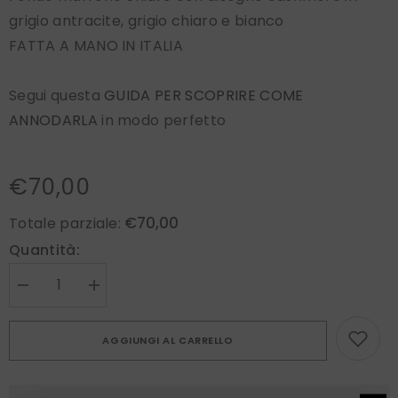
grigio antracite, grigio chiaro e bianco
FATTA A MANO IN ITALIA
Segui questa
GUIDA PER SCOPRIRE COME
ANNODARLA
in modo perfetto
€70,00
€70,00
Totale parziale:
Quantità:
Diminuire
Aumenta
la
la
quantità
quantità
per
per
AGGIUNGI AL CARRELLO
Cravatta
Cravatta
3
3
pieghe
pieghe
marrone
marrone
in
in