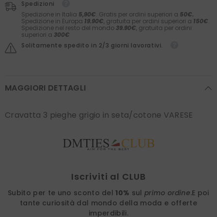
Spedizioni
Spedizione in Italia
5,90€
. Gratis per ordini superiori a
50€.
Spedizione in Europa
19.90€
, gratuita per ordini superiori a
150€
.
Spedizione nel resto del mondo
39.90€
, gratuita per ordini
superiori a
300€
Solitamente spedito in 2/3 giorni lavorativi.
MAGGIORI DETTAGLI
Cravatta 3 pieghe grigio in seta/cotone VARESE
Find nearest
Iscriviti al CLUB
Subito per te uno sconto del
10%
sul
primo ordine
.
E poi
tante curiosità dal mondo della moda e offerte
imperdibili.