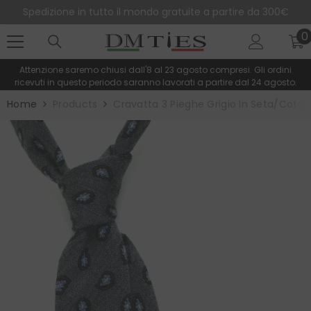
SALTA AL CONTENUTO
Spedizione in tutto il mondo gratuite a partire da 300€
0
0
e
Attenzione saremo chiusi dall'8 al 23 agosto compresi. Gli ordini
ricevuti in questo periodo saranno lavorati a partire dal 24 agosto.
Home
Products
Cravatta 3 Pieghe Grigio In Seta/coto