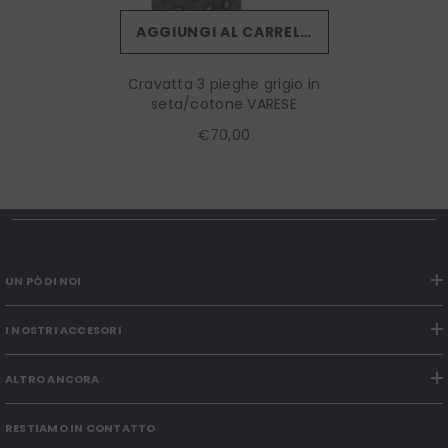
AGGIUNGI AL CARRELLO
Cravatta 3 pieghe grigio in
seta/cotone VARESE
€70,00
UN PÒ DI NOI
I NOSTRI ACCESORI
ALTRO ANCORA
RESTIAMO IN CONTATTO