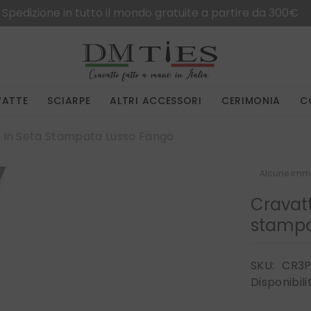
Spedizione in tutto il mondo gratuite a partire da 300€
VATTE
SCIARPE
ALTRI ACCESSORI
CERIMONIA
C
 In Seta Stampata Lusso Fango
Alcune imma
Cravat
stampa
SKU:
CR3P
Disponibili