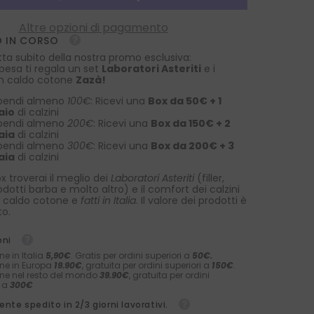
3
pieghe
Altre opzioni di pagamento
DACCA
 IN CORSO
in
seta
tta subito della nostra promo esclusiva:
stampata
spesa ti regala un set
Laboratori Asteriti
e i
lusso
 in caldo cotone
Zazà!
Fango
pendi almeno
100€
: Ricevi una
Box da 50€ + 1
aio
di calzini
pendi almeno
200€
: Ricevi una
Box da 150€ + 2
aia
di calzini
pendi almeno
300€
: Ricevi una
Box da 200€ + 3
aia
di calzini
x troverai il meglio dei
Laboratori Asteriti
(filler,
rodotti barba e molto altro) e il comfort dei calzini
 caldo cotone e
fatti in Italia
. Il valore dei prodotti è
to.
oni
ne in Italia
5,90€
. Gratis per ordini superiori a
50€.
ne in Europa
19.90€
, gratuita per ordini superiori a
150€
.
ne nel resto del mondo
39.90€
, gratuita per ordini
i a
300€
nte spedito in 2/3 giorni lavorativi.