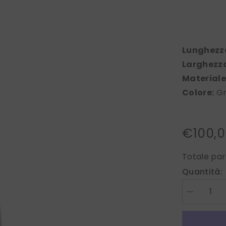
Lunghezz
Larghezz
Materiale
Colore:
Gr
€100,
Totale par
Quantità:
Diminuire
la
quantità
per
Cravatta