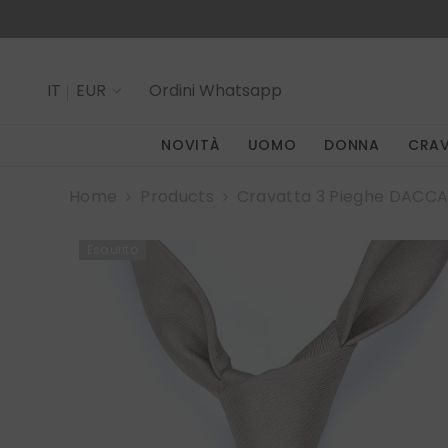
SALTA AL CONTENUTO
IT
EUR
Ordini
Whatsapp
IT
NOVITÀ
UOMO
DONNA
CRA
EN
Home
Products
Cravatta 3 Pieghe DACCA
Esaurito