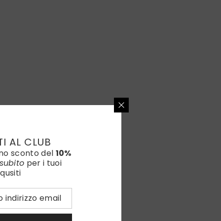
TI AL CLUB
uno sconto del
10%
subito
per i tuoi
qusiti