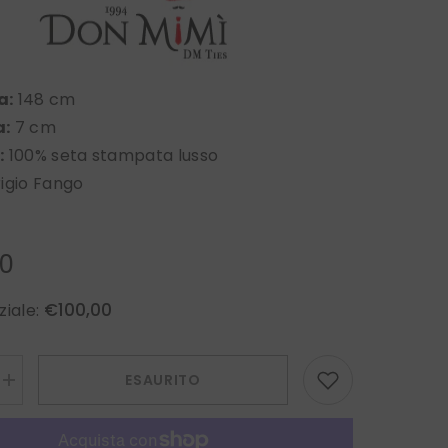
a:
148 cm
a:
7 cm
:
100% seta stampata lusso
igio Fango
00
€100,00
ziale:
ESAURITO
Aumenta
la
quantità
per
Cravatta