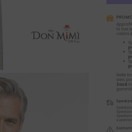
3
pieghe
DACCA
PROMO
in
seta
Approfi
stampata
la tua 
lusso
calzini
Fango
S
p
S
p
S
p
Nelle bo
sieri, p
Zazà
in
garanti
Spedizi
Spedizio
Spedizio
Spedizio
superior
Solitame