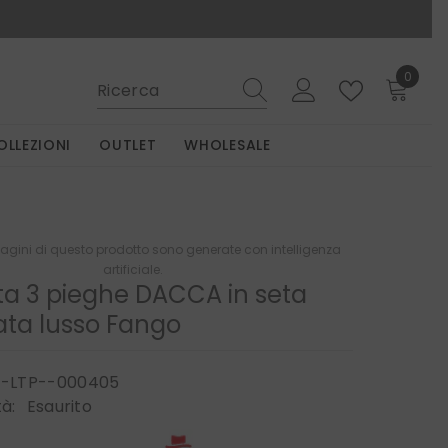
0
0
elemen
OLLEZIONI
OUTLET
WHOLESALE
gini di questo prodotto sono generate con intelligenza
artificiale.
ta 3 pieghe DACCA in seta
ta lusso Fango
-LTP--000405
tà:
Esaurito