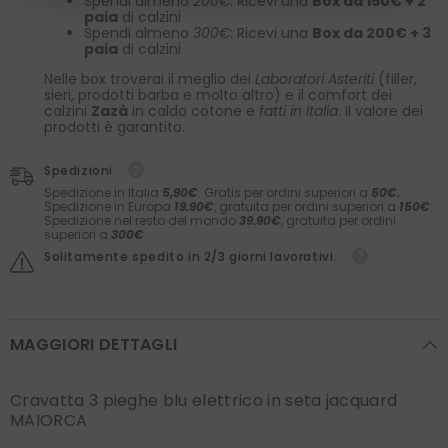
Spendi almeno
200€
: Ricevi una
Box da 150€ + 2
paia
di calzini
Spendi almeno
300€
: Ricevi una
Box da 200€ + 3
paia
di calzini
Nelle box troverai il meglio dei
Laboratori Asteriti
(filler,
sieri, prodotti barba e molto altro) e il comfort dei
calzini
Zazà
in caldo cotone e
fatti in Italia
. Il valore dei
prodotti è garantito.
Spedizioni
Spedizione in Italia
5,90€
. Gratis per ordini superiori a
50€.
Spedizione in Europa
19.90€
, gratuita per ordini superiori a
150€
.
Spedizione nel resto del mondo
39.90€
, gratuita per ordini
superiori a
300€
Solitamente spedito in 2/3 giorni lavorativi.
MAGGIORI DETTAGLI
Cravatta 3 pieghe blu elettrico in seta jacquard
MAIORCA