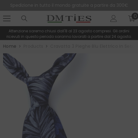
SALTA AL CONTENUTO
Spedizione in tutto il mondo gratuite a partire da 300€
0
0
e
Attenzione saremo chiusi dall'8 al 23 agosto compresi. Gli ordini
ricevuti in questo periodo saranno lavorati a partire dal 24 agosto.
Home
Products
Cravatta 3 Pieghe Blu Elettrico In Set