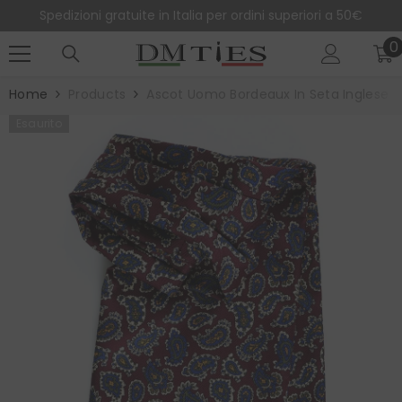
SALTA AL CONTENUTO
Spedizioni gratuite in Italia per ordini superiori a 50€
0
0
e
Home
Products
Ascot Uomo Bordeaux In Seta Inglese
Esaurito