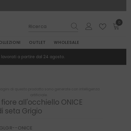
0
0
elemen
OLLEZIONI
OUTLET
WHOLESALE
lavorati a partire dal 24 agosto.
gini di questo prodotto sono generate con intelligenza
artificiale.
 fiore all'occhiello ONICE
i seta Grigio
GLGR--ONICE