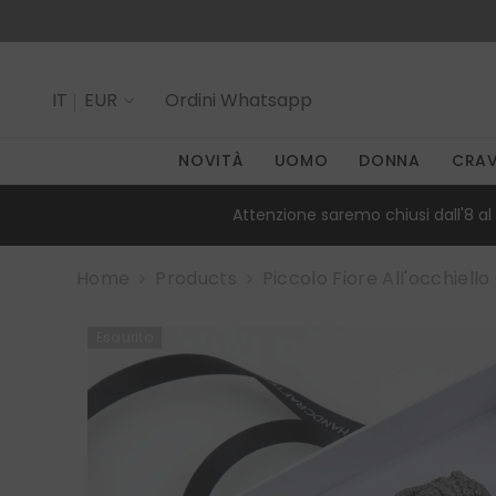
SALTA AL CONTENUTO
IT
EUR
Ordini
Whatsapp
IT
NOVITÀ
UOMO
DONNA
CRA
EN
Attenzione saremo chiusi dall'8 al 
Home
Products
Piccolo Fiore All'occhiell
Esaurito