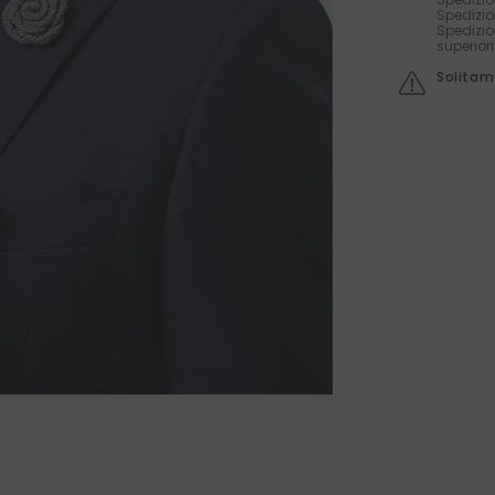
Spedizio
Spedizio
superior
Solitame