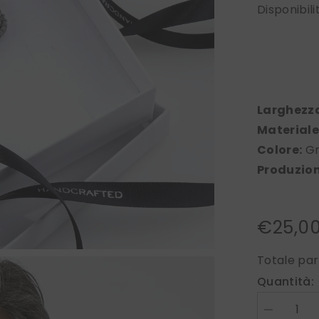
Disponibili
Larghezz
Materiale
Colore:
Gri
Produzion
€25,0
Totale par
Quantità:
Diminuire