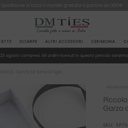
Spedizione in tutto il mondo gratuite a partire da 300€
VATTE
SCIARPE
ALTRI ACCESSORI
CERIMONIA
C
23 agosto compresi. Gli ordini ricevuti in questo periodo saranno 
o ONICE Garza Di Seta Grigio
Alcune imma
Piccolo
Garza d
SKU:
SPTS