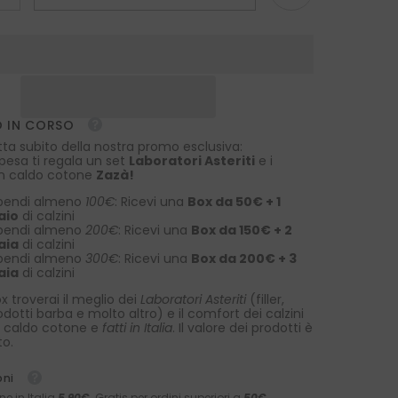
la
quantità
per
Piccolo
fiore
iello
all&#39;occhiello
ONICE
Garza
di
 IN CORSO
seta
Grigio
tta subito della nostra promo esclusiva:
spesa ti regala un set
Laboratori Asteriti
e i
 in caldo cotone
Zazà!
pendi almeno
100€
: Ricevi una
Box da 50€ + 1
aio
di calzini
pendi almeno
200€
: Ricevi una
Box da 150€ + 2
aia
di calzini
pendi almeno
300€
: Ricevi una
Box da 200€ + 3
aia
di calzini
x troverai il meglio dei
Laboratori Asteriti
(filler,
rodotti barba e molto altro) e il comfort dei calzini
 caldo cotone e
fatti in Italia
. Il valore dei prodotti è
to.
oni
ne in Italia
5,90€
. Gratis per ordini superiori a
50€.