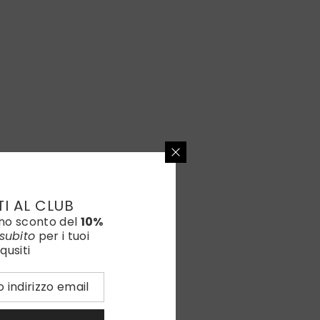
TI AL CLUB
uno sconto del
10%
subito
per i tuoi
qusiti