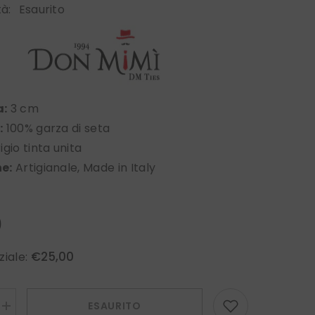
tà:
Esaurito
a:
3 cm
:
100% garza di seta
gio tinta unita
e:
Artigianale, Made in Italy
0
€25,00
ziale:
ESAURITO
Aumenta