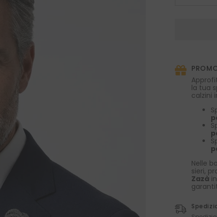
la
quantità
per
Piccolo
fiore
all&#39;occh
ONICE
Garza
di
PROMO
seta
Grigio
Approfi
la tua 
calzini
S
p
S
p
S
p
Nelle bo
sieri, p
Zazà
in
garanti
Spedizi
Spedizio