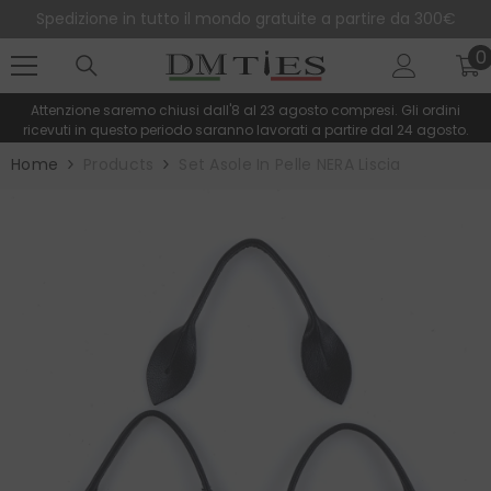
SALTA AL CONTENUTO
Spedizione in tutto il mondo gratuite a partire da 300€
0
0
e
Attenzione saremo chiusi dall'8 al 23 agosto compresi. Gli ordini
ricevuti in questo periodo saranno lavorati a partire dal 24 agosto.
Home
Products
Set Asole In Pelle NERA Liscia