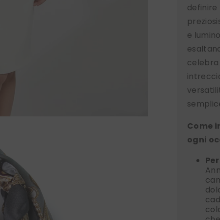
definire
preziosi
e lumino
esaltand
celebra
intreccio
versatil
semplice
Come in
ogni o
Per
Ann
cam
dol
cad
col
che