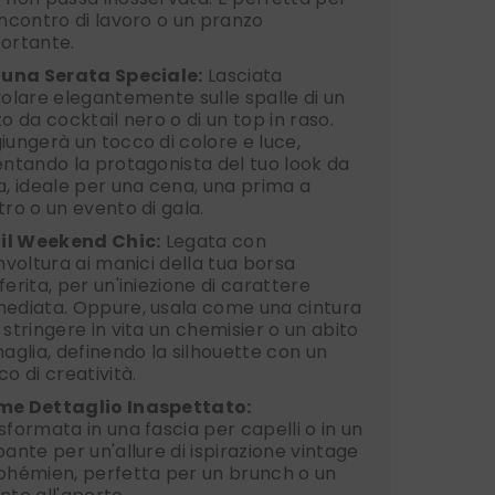
incontro di lavoro o un pranzo
ortante.
 una Serata Speciale:
Lasciata
volare elegantemente sulle spalle di un
to da cocktail nero o di un top in raso.
iungerà un tocco di colore e luce,
entando la protagonista del tuo look da
a, ideale per una cena, una prima a
tro o un evento di gala.
 il Weekend Chic:
Legata con
involtura ai manici della tua borsa
ferita, per un'iniezione di carattere
ediata. Oppure, usala come una cintura
 stringere in vita un chemisier o un abito
maglia, definendo la silhouette con un
co di creatività.
e Dettaglio Inaspettato:
sformata in una fascia per capelli o in un
bante per un'allure di ispirazione vintage
ohémien, perfetta per un brunch o un