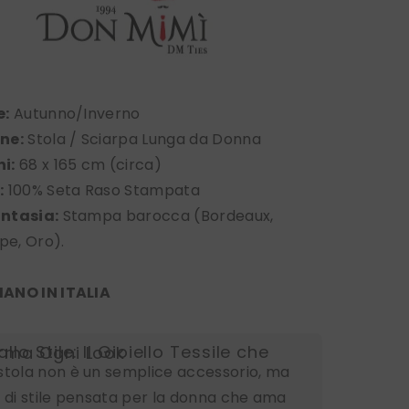
e:
Autunno/Inverno
ne:
Stola / Sciarpa Lunga da Donna
i:
68 x 165 cm (circa)
:
100% Seta Raso Stampata
ntasia:
Stampa barocca (Bordeaux,
pe, Oro).
ANO IN ITALIA
 Gioiello Tessile che Trasforma Ogni Look
stola non è un semplice accessorio, ma
 di stile pensata per la donna che ama