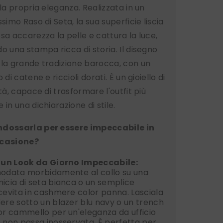
 la propria eleganza. Realizzata in un
ssimo Raso di Seta, la sua superficie liscia
sa accarezza la pelle e cattura la luce,
o una stampa ricca di storia. Il disegno
 la grande tradizione barocca, con un
 di catene e riccioli dorati. È un gioiello di
ità, capace di trasformare l'outfit più
 in una dichiarazione di stile.
dossarla per essere impeccabile in
ccasione?
 un Look da Giorno Impeccabile:
odata morbidamente al collo su una
icia di seta bianca o un semplice
cevita in cashmere color panna. Lasciala
ere sotto un blazer blu navy o un trench
or cammello per un'eleganza da ufficio
 non passa inosservata. È perfetta per