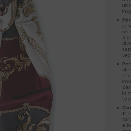
un 
imp
Per
sci
abi
Agg
div
ser
tea
Per
dis
pre
imm
per
in 
toc
Com
Tra
tur
e b