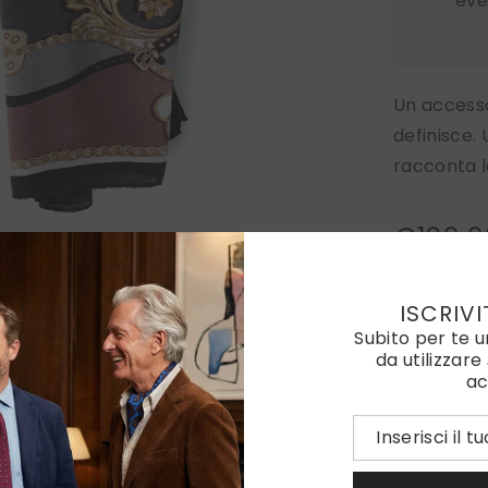
eve
Un accesso
definisce.
racconta la
€120,0
Confezion
ISCRIVI
Subito per te 
Totale par
da utilizzare
ac
Quantità:
Diminuire
la
quantità