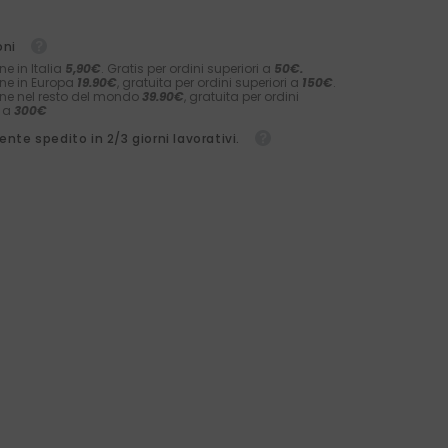
oni
ne in Italia
5,90€
. Gratis per ordini superiori a
50€.
ne in Europa
19.90€
, gratuita per ordini superiori a
150€
.
ne nel resto del mondo
39.90€
, gratuita per ordini
i a
300€
nte spedito in 2/3 giorni lavorativi.