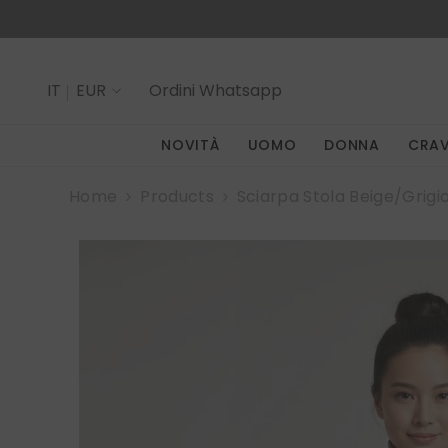
SALTA AL CONTENUTO
IT
EUR
Ordini
Whatsapp
IT
NOVITÀ
UOMO
DONNA
CRA
EN
Home
Products
Sciarpa Stola Beige/grigi