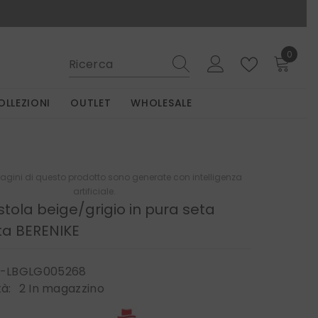
0
0
elemen
OLLEZIONI
OUTLET
WHOLESALE
gini di questo prodotto sono generate con intelligenza
artificiale.
stola beige/grigio in pura seta
a BERENIKE
-LBGLG005268
tà:
2 In magazzino