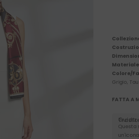
Collezion
Costruzio
Dimension
Materiale
Colore/Fa
Grigio, Tau
FATTA A M
Guida allo Stile: Il
Questa 
un'icona