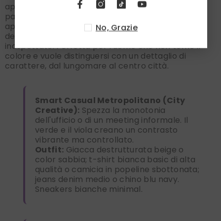
appesantirlo. La base verde, impreziosita da un
pattern geometrico "a spiga" bianco, offre un
appeal fresco e strutturato, ma è il colpo di genio
No, Grazie
delle balze viola e fucsia a regalare quel
twist
inaspettato. Perfetta per l'uomo che non teme il
colore e vuole distinguersi con un dettaglio di
carattere, dal lungomare al centro città.
Smart Casual Metropolitano (City
Creative):
Spezza la monotonia
dell'ufficio o di un meeting informale. Il
verde e il viola creano un contrasto
vibrante ma controllato.
Outfit:
Giacca destrutturata beige o
color sabbia; t-shirt bianca basic di alta
qualità o camicia in popeline sbottonata;
jeans denim medio o chino blu navy.
Sneakers bianche minimal.