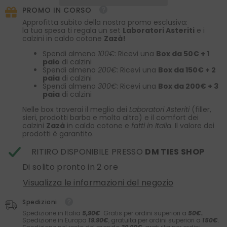
PROMO IN CORSO
Approfitta subito della nostra promo esclusiva:
la tua spesa ti regala un set
Laboratori Asteriti
e i
calzini in caldo cotone
Zazà!
Spendi almeno
100€
: Ricevi una
Box da 50€ + 1
paio
di calzini
Spendi almeno
200€
: Ricevi una
Box da 150€ + 2
paia
di calzini
Spendi almeno
300€
: Ricevi una
Box da 200€ + 3
paia
di calzini
Nelle box troverai il meglio dei
Laboratori Asteriti
(filler,
sieri, prodotti barba e molto altro) e il comfort dei
calzini
Zazà
in caldo cotone e
fatti in Italia
. Il valore dei
prodotti è garantito.
RITIRO DISPONIBILE PRESSO
DM TIES SHOP
Di solito pronto in 2 ore
Visualizza le informazioni del negozio
Spedizioni
Spedizione in Italia
5,90€
. Gratis per ordini superiori a
50€.
Spedizione in Europa
19.90€
, gratuita per ordini superiori a
150€
.