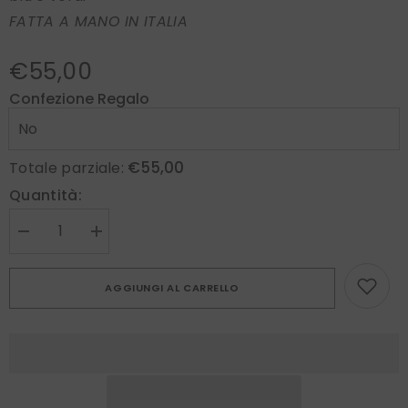
FATTA A MANO IN ITALIA
€55,00
Confezione Regalo
€55,00
Totale parziale:
Quantità:
Diminuire
Aumenta
la
la
quantità
quantità
per
per
AGGIUNGI AL CARRELLO
Sciarpa
Sciarpa
Lino
Lino
SPIGA
SPIGA
Verde
Verde