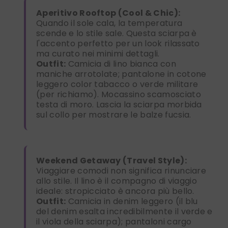
Aperitivo Rooftop (Cool & Chic):
Quando il sole cala, la temperatura
scende e lo stile sale. Questa sciarpa è
l'accento perfetto per un look rilassato
ma curato nei minimi dettagli.
Outfit:
Camicia di lino bianca con
maniche arrotolate; pantalone in cotone
leggero color tabacco o verde militare
(per richiamo). Mocassino scamosciato
testa di moro. Lascia la sciarpa morbida
sul collo per mostrare le balze fucsia.
Weekend Getaway (Travel Style):
Viaggiare comodi non significa rinunciare
allo stile. Il lino è il compagno di viaggio
ideale: stropicciato è ancora più bello.
Outfit:
Camicia in denim leggero (il blu
del denim esalta incredibilmente il verde e
il viola della sciarpa); pantaloni cargo