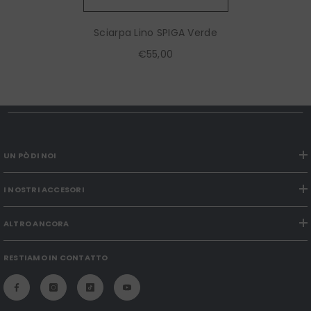
Sciarpa Lino SPIGA Verde
€55,00
UN PÒ DI NOI
I NOSTRI ACCESORI
ALTRO ANCORA
RESTIAMO IN CONTATTO