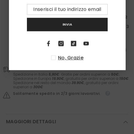
Spendi almeno
100€
: Ricevi una
Box da 50€ + 1
paio
di calzini
Spendi almeno
200€
: Ricevi una
Box da 150€ + 2
paia
di calzini
INVIA
Spendi almeno
300€
: Ricevi una
Box da 200€ + 3
paia
di calzini
Nelle box troverai il meglio dei
Laboratori Asteriti
(filler,
sieri, prodotti barba e molto altro) e il comfort dei
calzini
Zazà
in caldo cotone e
fatti in Italia
. Il valore dei
prodotti è garantito.
No, Grazie
Spedizioni
Spedizione in Italia
5,90€
. Gratis per ordini superiori a
50€.
Spedizione in Europa
19.90€
, gratuita per ordini superiori a
150€
.
Spedizione nel resto del mondo
39.90€
, gratuita per ordini
superiori a
300€
Solitamente spedito in 2/3 giorni lavorativi.
MAGGIORI DETTAGLI