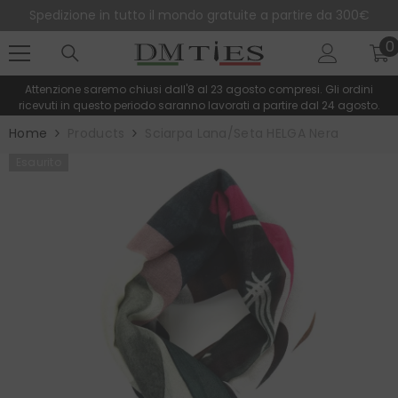
SALTA AL CONTENUTO
Spedizione in tutto il mondo gratuite a partire da 300€
0
0
e
Attenzione saremo chiusi dall'8 al 23 agosto compresi. Gli ordini
ricevuti in questo periodo saranno lavorati a partire dal 24 agosto.
Home
Products
Sciarpa Lana/seta HELGA Nera
Esaurito