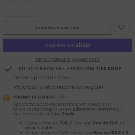
Diminuire
Aumenta
la
la
quantità
quantità
per
per
AGGIUNGI AL CARRELLO
Sciarpa
Sciarpa
JAMIE
JAMIE
in
in
pura
pura
seta
seta
stampata
stampata
Bianco
Bianco
Altre opzioni di pagamento
caldo
caldo
RITIRO DISPONIBILE PRESSO
DM TIES SHOP
Di solito pronto in 2 ore
Visualizza le informazioni del negozio
PROMO IN CORSO
Approfitta subito della nostra promo esclusiva:
la tua spesa ti regala un set
Laboratori Asteriti
e i
calzini in caldo cotone
Zazà!
Spendi almeno
100€
: Ricevi una
Box da 50€ + 1
paio
di calzini
Spendi almeno
200€
: Ricevi una
Box da 150€ + 2