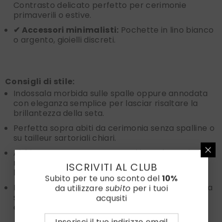
Contrasto delicato perfetto per cerimonie
primaverili o estive.
✔ Accessori minimalisti:
Pochette in lino bianco
o argento, gioielli discreti.
Consigli di stile:
Indossala morbida sulle spalle oppure annodata
con eleganza semplice per lasciar risaltare la
brillantezza della seta.
Perfetta sopra abiti da cerimonia senza spalline o
su tailleur sartoriali chiari.
Abbinata a scarpe e accessori in toni neutri o
metallici, enfatizza un’immagine fresca e
ISCRIVITI AL CLUB
luminosa.
Subito per te uno sconto del
10%
Evita sovrapposizioni con stampe pesanti: questa
da utilizzare
subito
per i tuoi
sciarpa deve essere l'elemento centrale di
acqusiti
eleganza del look.