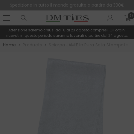
SALTA AL CONTENUTO
Spedizione in tutto il mondo gratuite a partire da 300€
0
0
e
Attenzione saremo chiusi dall'8 al 23 agosto compresi. Gli ordini
ricevuti in questo periodo saranno lavorati a partire dal 24 agosto.
Home
Products
Sciarpa JAMIE In Pura Seta Stampata B