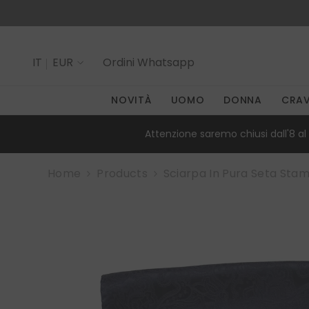
SALTA AL CONTENUTO
IT
EUR
Ordini
Whatsapp
IT
NOVITÀ
UOMO
DONNA
CRA
EN
Attenzione saremo chiusi dall'8 al 
Home
Products
Sciarpa In Pura Seta St