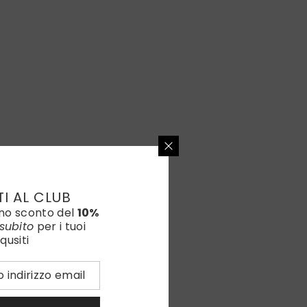
TI AL CLUB
uno sconto del
10%
subito
per i tuoi
qusiti