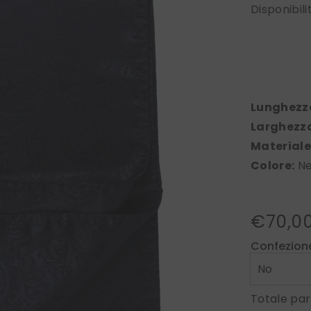
Disponibili
Lunghezz
Larghezz
Materiale
Colore:
Ne
€70,0
Confezion
Totale par