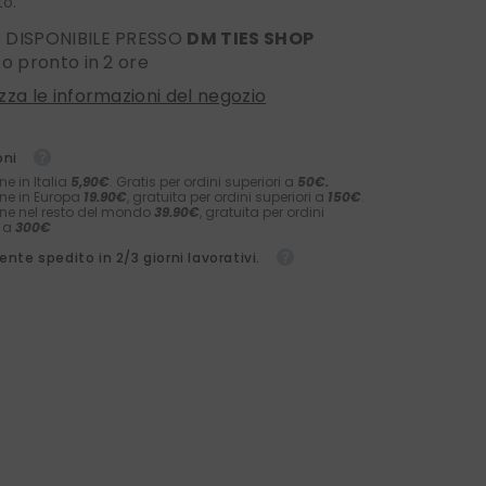
to.
O DISPONIBILE PRESSO
DM TIES SHOP
ito pronto in 2 ore
izza le informazioni del negozio
oni
ne in Italia
5,90€
. Gratis per ordini superiori a
50€.
ne in Europa
19.90€
, gratuita per ordini superiori a
150€
.
ne nel resto del mondo
39.90€
, gratuita per ordini
i a
300€
nte spedito in 2/3 giorni lavorativi.