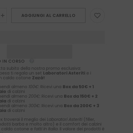
AGGIUNGI AL CARRELLO
Aumenta
la
quantità
per
Sciarpa
in
pura
seta
stampata
PEYTON
 IN CORSO
Nero
tta subito della nostra promo esclusiva:
spesa ti regala un set
Laboratori Asteriti
e i
 in caldo cotone
Zazà!
pendi almeno
100€
: Ricevi una
Box da 50€ + 1
aio
di calzini
pendi almeno
200€
: Ricevi una
Box da 150€ + 2
aia
di calzini
pendi almeno
300€
: Ricevi una
Box da 200€ + 3
aia
di calzini
x troverai il meglio dei
Laboratori Asteriti
(filler,
rodotti barba e molto altro) e il comfort dei calzini
 caldo cotone e
fatti in Italia
. Il valore dei prodotti è