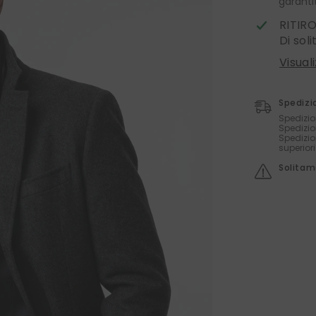
garanti
RITIR
Di sol
Visual
Spedizi
Spedizio
Spedizio
Spedizio
superior
Solitame