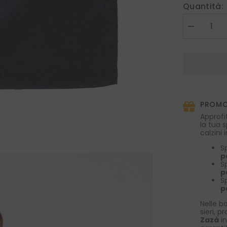
Quantità:
Diminuire
la
quantità
per
Sciarpa
in
pura
seta
stampata
PEYTON
PROMO
Nero
Approfi
la tua 
calzini
S
p
S
p
S
p
Nelle bo
sieri, p
Zazà
in