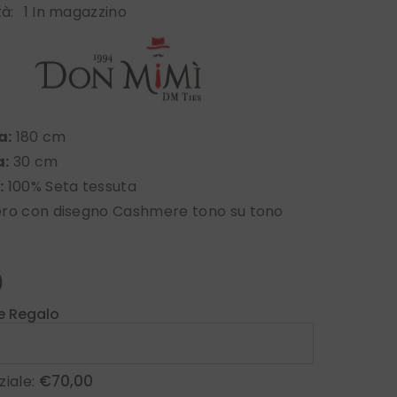
tà:
1 In magazzino
a:
180 cm
a:
30 cm
:
100% Seta tessuta
ro con disegno Cashmere tono su tono
0
e Regalo
€70,00
ziale: