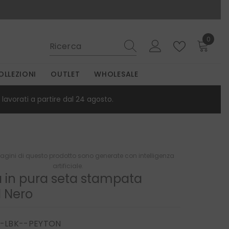
0
0
elemen
OLLEZIONI
OUTLET
WHOLESALE
lavorati a partire dal 24 agosto.
gini di questo prodotto sono generate con intelligenza
artificiale.
a in pura seta stampata
 Nero
-LBK--PEYTON