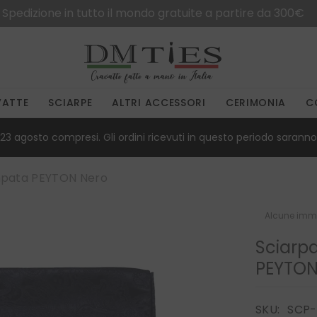
Spedizione in tutto il mondo gratuite a partire da 300€
VATTE
SCIARPE
ALTRI ACCESSORI
CERIMONIA
C
23 agosto compresi. Gli ordini ricevuti in questo periodo saranno 
ampata PEYTON Nero
Alcune imma
Sciarp
PEYTON
SKU:
SCP-