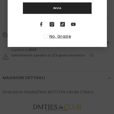
paia
di calzini
INVIA
Nelle box troverai il meglio dei
Laboratori Asteriti
(filler,
sieri, prodotti barba e molto altro) e il comfort dei
calzini
Zazà
in caldo cotone e
fatti in Italia
. Il valore dei
prodotti è garantito.
Spedizioni
No, Grazie
Spedizione in Italia
5,90€
. Gratis per ordini superiori a
50€.
Spedizione in Europa
19.90€
, gratuita per ordini superiori a
150€
.
Spedizione nel resto del mondo
39.90€
, gratuita per ordini
superiori a
300€
Solitamente spedito in 2/3 giorni lavorativi.
MAGGIORI DETTAGLI
Sciarpa in modal/lino BOTTON Verde Chiaro