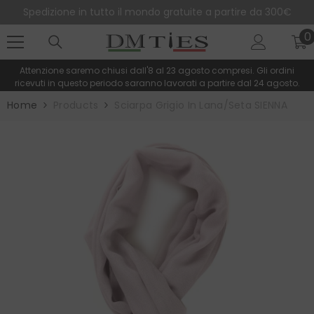
SALTA AL CONTENUTO
Spedizione in tutto il mondo gratuite a partire da 300€
0
0
e
Attenzione saremo chiusi dall'8 al 23 agosto compresi. Gli ordini
ricevuti in questo periodo saranno lavorati a partire dal 24 agosto.
Home
Products
Sciarpa Grigio In Lana/seta SIENNA