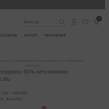
0
0
elemen
OLLEZIONI
OUTLET
WHOLESALE
gini di questo prodotto sono generate con intelligenza
artificiale.
 doppiata 100% seta Madder
 Blu
-LBL--000986
tà:
Esaurito