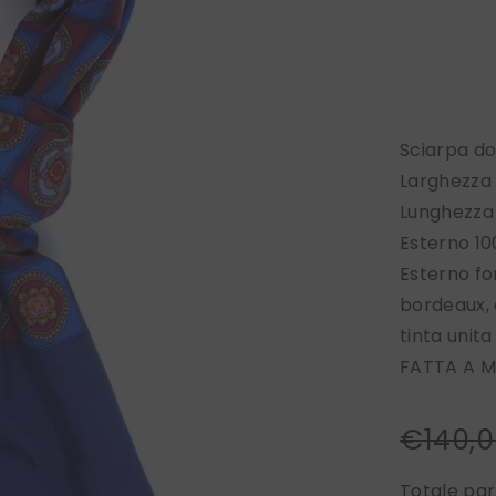
Sciarpa d
Larghezza
Lunghezza
Esterno 1
Esterno fo
bordeaux, 
tinta unit
FATTA A M
€140,
Totale par