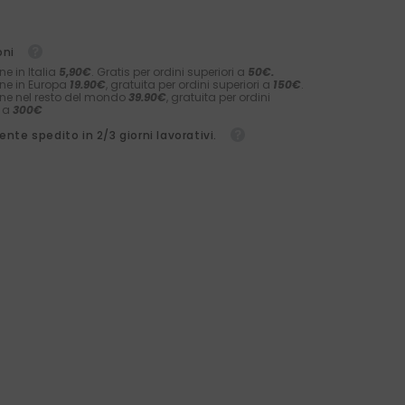
oni
ne in Italia
5,90€
. Gratis per ordini superiori a
50€.
ne in Europa
19.90€
, gratuita per ordini superiori a
150€
.
ne nel resto del mondo
39.90€
, gratuita per ordini
i a
300€
nte spedito in 2/3 giorni lavorativi.