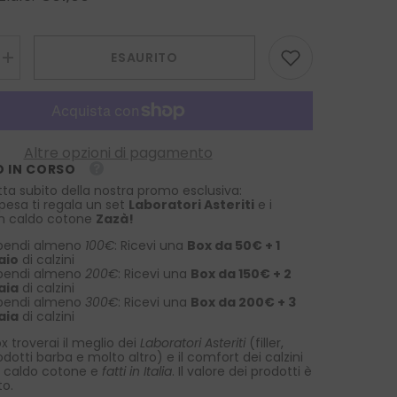
ESAURITO
Aumenta
la
quantità
per
Sciarpa
doppiata
100%
Altre opzioni di pagamento
seta
 IN CORSO
Madder
MIKONOS
tta subito della nostra promo esclusiva:
Blu
spesa ti regala un set
Laboratori Asteriti
e i
 in caldo cotone
Zazà!
pendi almeno
100€
: Ricevi una
Box da 50€ + 1
aio
di calzini
pendi almeno
200€
: Ricevi una
Box da 150€ + 2
aia
di calzini
pendi almeno
300€
: Ricevi una
Box da 200€ + 3
aia
di calzini
x troverai il meglio dei
Laboratori Asteriti
(filler,
rodotti barba e molto altro) e il comfort dei calzini
 caldo cotone e
fatti in Italia
. Il valore dei prodotti è
to.