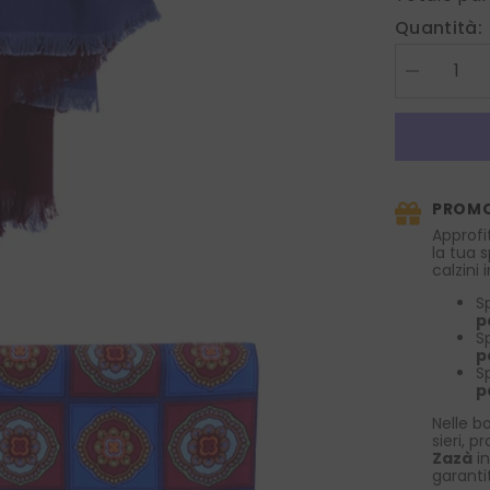
Quantità:
Diminuire
la
quantità
per
Sciarpa
doppiata
100%
seta
PROMO
Madder
MIKONOS
Approfi
Blu
la tua 
calzini
S
p
S
p
S
p
Nelle bo
sieri, p
Zazà
in
garanti