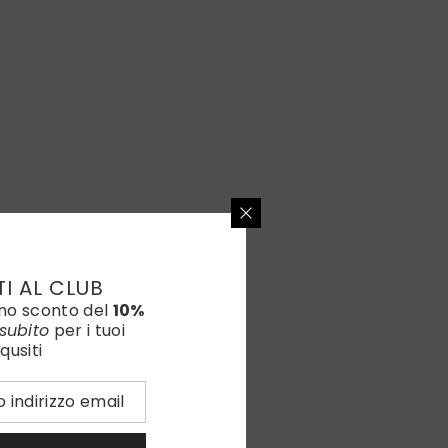
TI AL CLUB
uno sconto del
10%
subito
per i tuoi
qusiti