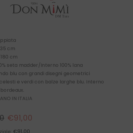
oppiata
 35 cm
 180 cm
00% seta madder/Interno 100% lana
ndo blu con grandi disegni geometrici
celesti e verdi con balze larghe blu. Interno
a bordeaux.
ANO IN ITALIA
00
€91,00
€91,00
ziale: