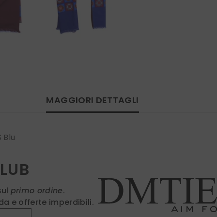
MAGGIORI DETTAGLI
 Blu
CLUB
sul
primo ordine
.
a e offerte imperdibili.