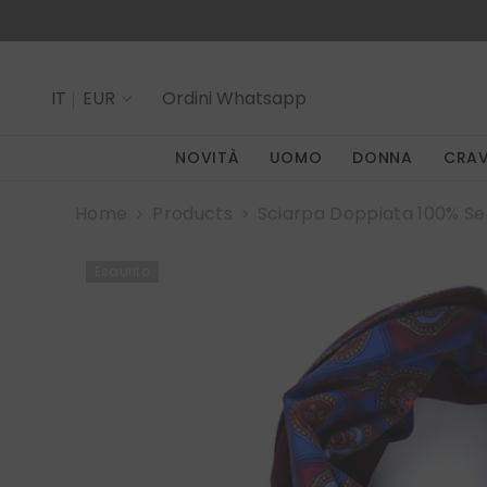
SALTA AL CONTENUTO
IT
EUR
Ordini
Whatsapp
IT
NOVITÀ
UOMO
DONNA
CRA
EN
Home
Products
Sciarpa Doppiata 100% S
Esaurito