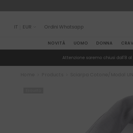
SALTA AL CONTENUTO
IT
EUR
Ordini
Whatsapp
IT
NOVITÀ
UOMO
DONNA
CRA
EN
Attenzione saremo chiusi dall'8 al 
Home
Products
Sciarpa Cotone/Modal UN
Esaurito