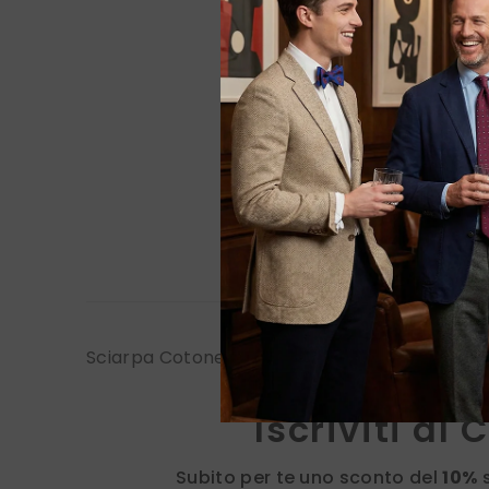
Sciarpa Cotone/Modal UNICO Grigio Scuro
Iscriviti al 
Subito per te uno sconto del
10%