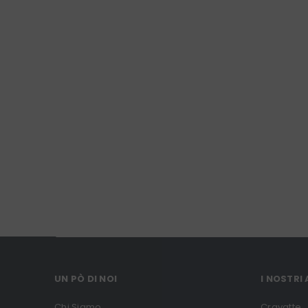
UN PÒ DI NOI
I NOSTRI
Chi Siamo
Cravatte