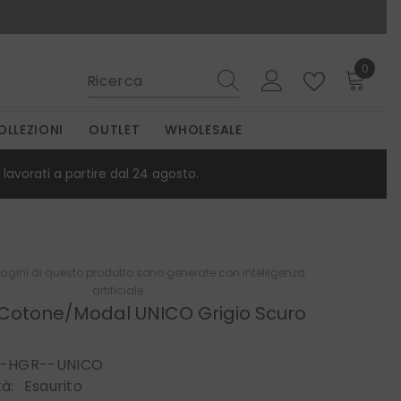
0
0
elemen
OLLEZIONI
OUTLET
WHOLESALE
lavorati a partire dal 24 agosto.
gini di questo prodotto sono generate con intelligenza
artificiale.
 Cotone/Modal UNICO Grigio Scuro
--HGR--UNICO
tà:
Esaurito