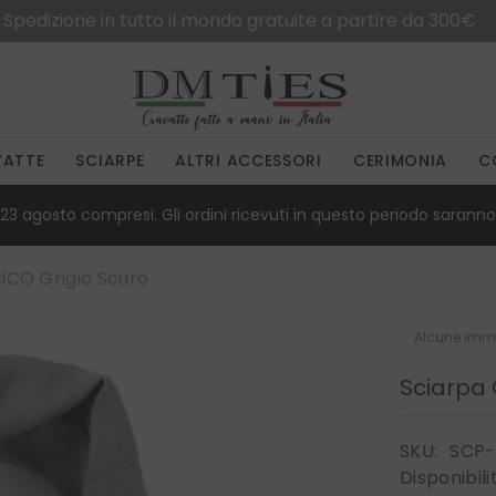
Spedizione in tutto il mondo gratuite a partire da 300€
VATTE
SCIARPE
ALTRI ACCESSORI
CERIMONIA
C
23 agosto compresi. Gli ordini ricevuti in questo periodo saranno 
ICO Grigio Scuro
Alcune imma
Sciarpa
SKU:
SCP
Disponibili