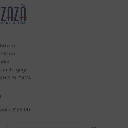
 60 cm
 190 cm
odal
 unita grigio
ANO IN ITALIA
0
€29,00
ziale: