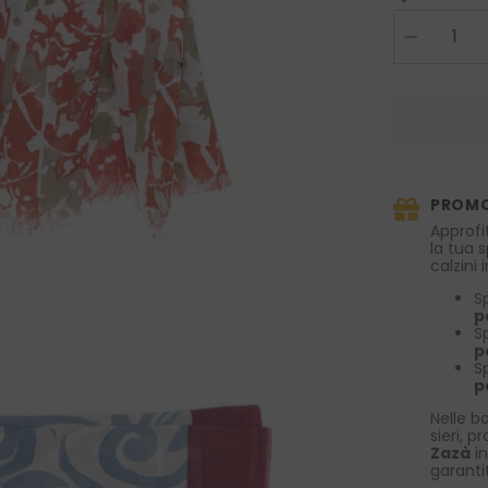
Diminuire
la
quantità
per
Sciarpa
cotone/lino
POLLOCK
Celeste
PROMO
Approfi
la tua 
calzini
S
p
S
p
S
p
Nelle bo
sieri, p
Zazà
in
garanti