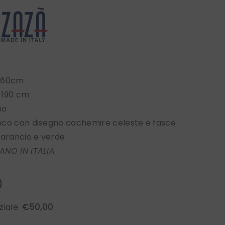
 60cm
 190 cm
no
nco con disegno cachemire celeste e fasce
 arancio e verde
ANO IN ITALIA
0
€50,00
ziale: