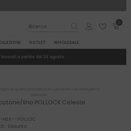
0
0
elemen
OLLEZIONI
OUTLET
WHOLESALE
lavorati a partire dal 24 agosto.
gini di questo prodotto sono generate con intelligenza
artificiale.
cotone/lino POLLOCK Celeste
-HSK--POLLOC
tà:
Esaurito