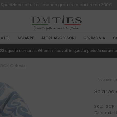
Spedizione in tutto il mondo gratuite a partire da 300€
VATTE
SCIARPE
ALTRI ACCESSORI
CERIMONIA
C
23 agosto compresi. Gli ordini ricevuti in questo periodo saranno 
LOCK Celeste
Alcune imma
Sciarpa 
SKU:
SCP-
Disponibili