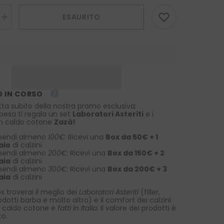
ESAURITO
Aumenta
la
quantità
per
Sciarpa
cotone/lino
POLLOCK
Celeste
 IN CORSO
tta subito della nostra promo esclusiva:
spesa ti regala un set
Laboratori Asteriti
e i
 in caldo cotone
Zazà!
pendi almeno
100€
: Ricevi una
Box da 50€ + 1
aio
di calzini
pendi almeno
200€
: Ricevi una
Box da 150€ + 2
aia
di calzini
pendi almeno
300€
: Ricevi una
Box da 200€ + 3
aia
di calzini
x troverai il meglio dei
Laboratori Asteriti
(filler,
rodotti barba e molto altro) e il comfort dei calzini
 caldo cotone e
fatti in Italia
. Il valore dei prodotti è
to.