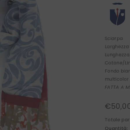
Sciarpa
Larghezza
Lunghezza
Cotone/Li
Fondo bia
multicolor
FATTA A M
€50,0
Totale par
Quantità: