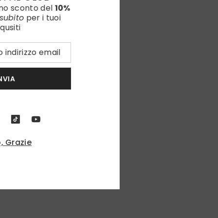
uno sconto del
10%
subito
per i tuoi
qusiti
NVIA
, Grazie