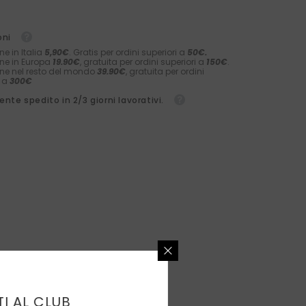
oni
ne in Italia
5,90€
. Gratis per ordini superiori a
50€.
ne in Europa
19.90€
, gratuita per ordini superiori a
150€
.
ne nel resto del mondo
39.90€
, gratuita per ordini
i a
300€
nte spedito in 2/3 giorni lavorativi.
TI AL CLUB