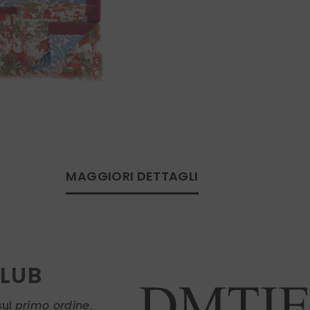
MAGGIORI DETTAGLI
CLUB
sul
primo ordine
.