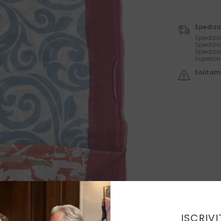
Spedizi
Spedizio
Spedizio
Spedizio
superior
Solitame
ISCRIVI