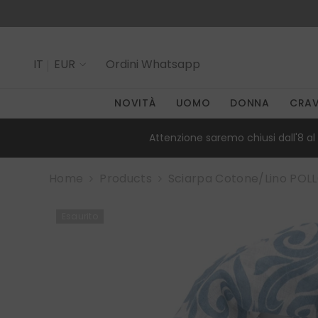
SALTA AL CONTENUTO
IT
EUR
Ordini
Whatsapp
IT
NOVITÀ
UOMO
DONNA
CRA
EN
Attenzione saremo chiusi dall'8 al 
Home
Products
Sciarpa Cotone/lino POL
Esaurito